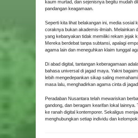
kaum murtad, dan sejenisnya begitu mudah d
pandangan keagamaan.
Seperti kita lihat belakangan ini, media sosi
coraknya bukan akademis-ilmiah. Melainkan d
yang kebanyakan tidak memiliki rekam jejak 
Mereka berdebat tanpa subtansi, apalagi empa
agama lain dan meneguhkan klaim tunggal aga
Di abad digital, tantangan keberagamaan ada
bahasa universal di jagad maya. Yakni bagaim
lebih mengedepankan sikap saling memahami 
masa lalu, menghadirkan agama cinta di jag
Peradaban Nusantara telah mewariskan berbagai
gandong, dan beragam kearifan lokal lainnya. 
ke ranah digital kontemporer. Sekaligus menj
menghubungkan setiap individu dan kelompok 