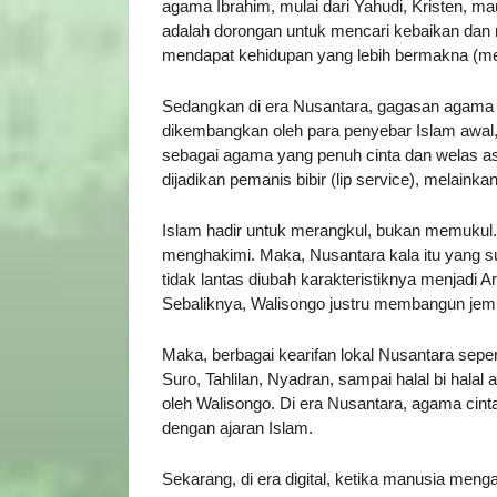
agama Ibrahim, mulai dari Yahudi, Kristen, ma
adalah dorongan untuk mencari kebaikan dan me
mendapat kehidupan yang lebih bermakna (mea
Sedangkan di era Nusantara, gagasan agama c
dikembangkan oleh para penyebar Islam awal
sebagai agama yang penuh cinta dan welas asi
dijadikan pemanis bibir (lip service), melainka
Islam hadir untuk merangkul, bukan memukul.
menghakimi. Maka, Nusantara kala itu yang s
tidak lantas diubah karakteristiknya menjadi 
Sebaliknya, Walisongo justru membangun jemba
Maka, berbagai kearifan lokal Nusantara seperti
Suro, Tahlilan, Nyadran, sampai halal bi halal
oleh Walisongo. Di era Nusantara, agama cinta
dengan ajaran Islam.
Sekarang, di era digital, ketika manusia mengal