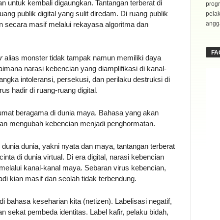
an untuk kembali digaungkan. Tantangan terberat di
progr
uang publik digital yang sulit diredam. Di ruang publik
pela
kan secara masif melalui rekayasa algoritma dan
angga
FA
r
alias monster tidak tampak namun memiliki daya
gaimana narasi kebencian yang diamplifikasi di kanal-
gka intoleransi, persekusi, dan perilaku destruksi di
s hadir di ruang-ruang digital.
 umat beragama di dunia maya. Bahasa yang akan
an mengubah kebencian menjadi penghormatan.
 di dunia dunia, yakni nyata dan maya, tantangan terberat
 di dunia virtual. Di era digital, narasi kebencian
 melalui kanal-kanal maya. Sebaran virus kebencian,
di kian masif dan seolah tidak terbendung.
i bahasa keseharian kita (netizen). Labelisasi negatif,
 sekat pembeda identitas. Label kafir, pelaku bidah,