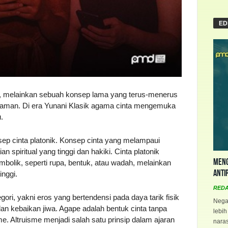
ED
, melainkan sebuah konsep lama yang terus-menerus
 zaman. Di era Yunani Klasik agama cinta mengemuka
.
ep cinta platonik. Konsep cinta yang melampaui
n spiritual yang tinggi dan hakiki. Cinta platonik
Meng
mbolik, seperti rupa, bentuk, atau wadah, melainkan
Anti
inggi.
RED
ori, yakni eros yang bertendensi pada daya tarik fisik
Negar
an kebaikan jiwa. Agape adalah bentuk cinta tanpa
lebih
sme. Altruisme menjadi salah satu prinsip dalam ajaran
naras