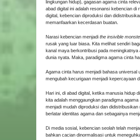
lingkungan hidup), gagasan agama cinta relev
abad digital ini adalah resonansi kebencian di r
digital, kebencian diproduksi dan didistribusi
memanfaarkan kecerdasan buatan.
Narasi kebencian menjadi
the insivible monste
rusak yang luar biasa. Kita melihat sendiri ba
kanal maya berkontribusi pada meningkatnya an
dunia nyata. Maka, paradigma agama cinta haru
Agama cinta harus menjadi bahasa universal
mengubah kecurigaan menjadi kepercayaan d
Hari ini, di abad digital, ketika manusia hidup
kita adalah menggaungkan paradigma agama cinta
menjadi mudah diproduksi dan didistribusikan
berlatar identitas agama dan sebagainya menja
Di media sosial, kebencian seolah telah menjad
bahkan cacian dinormalisasi untuk meneguhkan