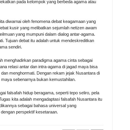
ilekatkan pada kelompok yang berbeda agama atau
al kita diwarnai oleh fenomena debat keagamaan yang
ebat kusir yang melibatkan sejumlah netizen awam
keilmuan yang mumpuni dalam dialog antar-agama.
ti. Tujuan debat itu adalah untuk mendeskreditkan
ma sendiri.
lah menghadirkan paradigma agama cinta sebagai
ana relasi antar dan intra-agama di jagad maya bisa
dan menghormati. Dengan rekam jejak Nusantara di
ad maya sebenarnya bukan kemustahilan.
 falsafah hidup beragama, seperti tepo seliro, pela
Tugas kita adalah mengadaptasi falsafah Nusantara itu
adikannya sebagai bahasa universal yang
dengan perspektif kesetaraan.