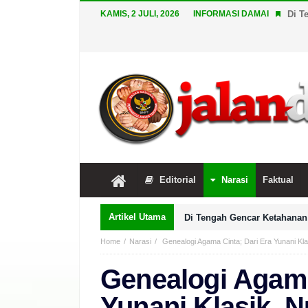
KAMIS, 2 JULI, 2026
INFORMASI DAMAI
Di T
Editorial
Narasi
Faktual
Artikel Utama
Di Tengah Gencar Ketahanan 
Home
Narasi
Genealogi Agama Cinta; Dari Era Yunani Kla
Genealogi Agama
Yunani Klasik, 