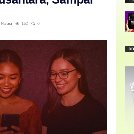
n
Narasi
162
0
DO