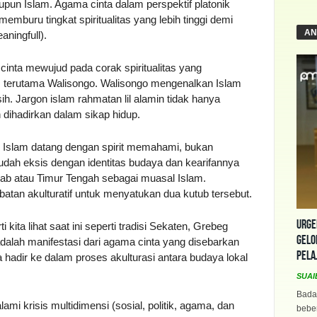
upun Islam. Agama cinta dalam perspektif platonik
mburu tingkat spiritualitas yang lebih tinggi demi
AN
ningfull).
inta mewujud pada corak spiritualitas yang
, terutama Walisongo. Walisongo mengenalkan Islam
h. Jargon islam rahmatan lil alamin tidak hanya
n dihadirkan dalam sikap hidup.
 Islam datang dengan spirit memahami, bukan
udah eksis dengan identitas budaya dan kearifannya
Arab atau Timur Tengah sebagai muasal Islam.
tan akulturatif untuk menyatukan dua kutub tersebut.
Urge
 kita lihat saat ini seperti tradisi Sekaten, Grebeg
Gelo
 adalah manifestasi dari agama cinta yang disebarkan
Pela
 hadir ke dalam proses akulturasi antara budaya lokal
SUAI
Bada
ami krisis multidimensi (sosial, politik, agama, dan
beber