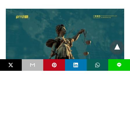
L
EDITORIAL
Mengenal Bahaya FIMI dan Pentingkah RUU
Antipropaganda Asing?
Negara modern jarang runtuh karena kudeta bersenjata. Ia lebih
sering melemah secara perlahan karena dikikis…
5 bulan ago