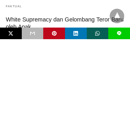
FAKTUAL
White Supremacy dan Gelombang Teror Baru
oleh Anak
L
Serangan bom molotov di SMP Negeri 3 Sungai Raya, Kalimantan
Barat, awal Februari 2026 tak…
4 bulan ago
EDITORIAL