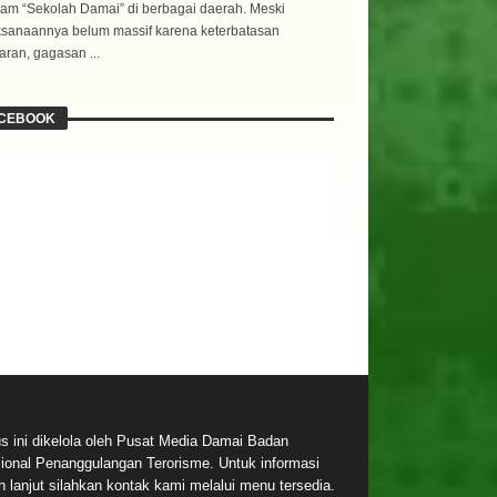
am “Sekolah Damai” di berbagai daerah. Meski
ksanaannya belum massif karena keterbatasan
ran, gagasan ...
CEBOOK
us ini dikelola oleh Pusat Media Damai Badan
ional Penanggulangan Terorisme. Untuk informasi
ih lanjut silahkan kontak kami melalui menu tersedia.