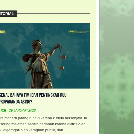
ITORIAL
enal Bahaya FIMI dan Pentingkah RUU
propaganda Asing?
AKSI
29 JANUARI 2026
a modern jarang runtuh karena kudeta bersenjata. Ia
 sering melemah secara perlahan karena dikikis oleh
i, digerogoti oleh keraguan publik, dan ...