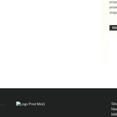
progr
pela
angga
FA
Sit
Nas
leb