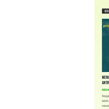
ED
Meng
Anti
RED
Negar
lebih
naras