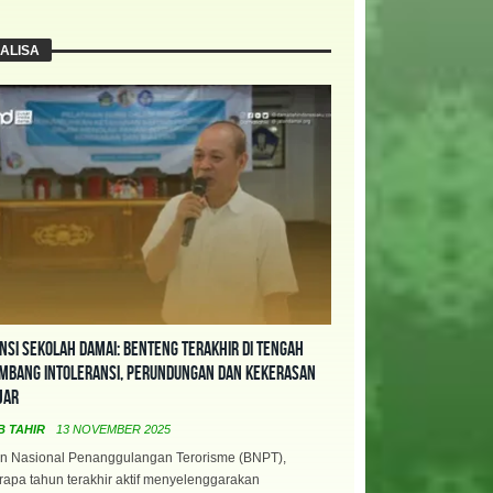
ALISA
nsi Sekolah Damai: Benteng Terakhir di Tengah
mbang Intoleransi, Perundungan dan Kekerasan
jar
B TAHIR
13 NOVEMBER 2025
n Nasional Penanggulangan Terorisme (BNPT),
apa tahun terakhir aktif menyelenggarakan