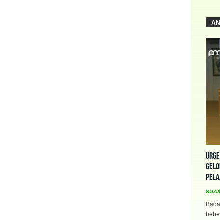
AN
Urge
Gelo
Pela
SUAI
Bada
beber