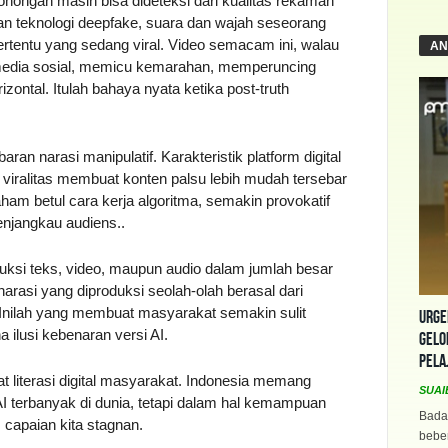
bohongan masih bisa dideteksi dari kualitas rekaman
an teknologi deepfake, suara dan wajah seseorang
tertentu yang sedang viral. Video semacam ini, walau
AN
 media sosial, memicu kemarahan, memperuncing
izontal. Itulah bahaya nyata ketika post-truth
ran narasi manipulatif. Karakteristik platform digital
iralitas membuat konten palsu lebih mudah tersebar
aham betul cara kerja algoritma, semakin provokatif
njangkau audiens..
si teks, video, maupun audio dalam jumlah besar
 narasi yang diproduksi seolah-olah berasal dari
. Inilah yang membuat masyarakat semakin sulit
Urge
lusi kebenaran versi AI.
Gelo
Pela
at literasi digital masyarakat. Indonesia memang
SUAI
AI terbanyak di dunia, tetapi dalam hal kemampuan
Bada
 capaian kita stagnan.
beber