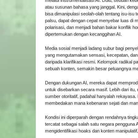
melalui instrumentalisasi AI. Dulu, sebuah ke
atau susunan bahasa yang janggal. Kini, deng
bisa dimanipulasi seolah-olah tentang isu-isu 
palsu, dapat dengan cepat menyebar luas di
polarisasi, dan menjadi bahan bakar konflik hor
dipertemukan dengan kecanggihan AI.
Media sosial menjadi ladang subur bagi penyeba
yang mengutamakan sensasi, kecepatan, dan v
daripada klarifikasi resmi. Kelompok radikal p
sebuah konten, semakin besar peluangnya me
Dengan dukungan AI, mereka dapat memproduk
untuk disebarkan secara masif. Lebih dari itu,
sumber otoritatif, padahal hanyalah rekayasa
membedakan mana kebenaran sejati dan mana i
Kondisi ini diperparah dengan rendahnya tingk
tercatat sebagai salah satu negara pengguna 
mengidentifikasi hoaks dan konten manipulatif,