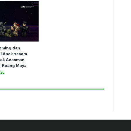
ooming dan
si Anak secara
ejak Ancaman
i Ruang Maya
026