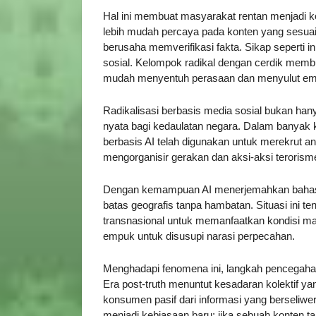
Hal ini membuat masyarakat rentan menjadi k
lebih mudah percaya pada konten yang sesuai
berusaha memverifikasi fakta. Sikap seperti in
sosial. Kelompok radikal dengan cerdik me
mudah menyentuh perasaan dan menyulut em
Radikalisasi berbasis media sosial bukan hany
nyata bagi kedaulatan negara. Dalam banyak ka
berbasis AI telah digunakan untuk merekrut a
mengorganisir gerakan dan aksi-aksi terorism
Dengan kemampuan AI menerjemahkan bahasa
batas geografis tanpa hambatan. Situasi ini te
transnasional untuk memanfaatkan kondisi mas
empuk untuk disusupi narasi perpecahan.
Menghadapi fenomena ini, langkah pencegaha
Era post-truth menuntut kesadaran kolektif yan
konsumen pasif dari informasi yang berseliwe
menjadi kebiasaan baru: jika sebuah konten t