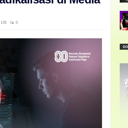
135
0
DO