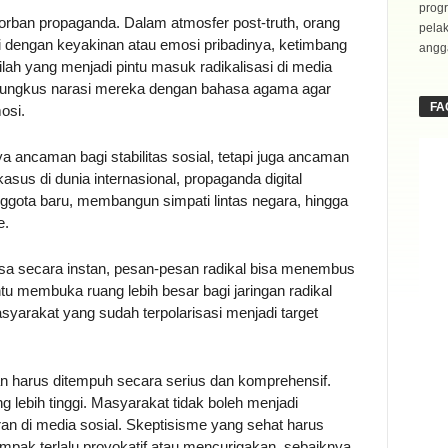
progr
orban propaganda. Dalam atmosfer post-truth, orang
pela
 dengan keyakinan atau emosi pribadinya, ketimbang
angga
ilah yang menjadi pintu masuk radikalisasi di media
mbungkus narasi mereka dengan bahasa agama agar
FA
osi.
a ancaman bagi stabilitas sosial, tetapi juga ancaman
sus di dunia internasional, propaganda digital
nggota baru, membangun simpati lintas negara, hingga
e.
 secara instan, pesan-pesan radikal bisa menembus
ntu membuka ruang lebih besar bagi jaringan radikal
yarakat yang sudah terpolarisasi menjadi target
n harus ditempuh secara serius dan komprehensif.
g lebih tinggi. Masyarakat tidak boleh menjadi
ran di media sosial. Skeptisisme yang sehat harus
ampak terlalu provokatif atau mencurigakan, sebaiknya