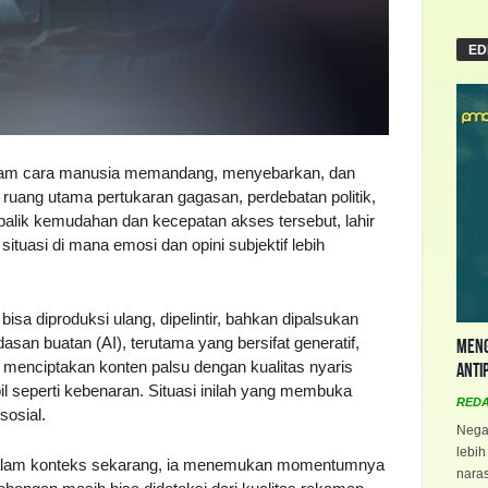
ED
dalam cara manusia memandang, menyebarkan, dan
 ruang utama pertukaran gagasan, perdebatan politik,
lik kemudahan dan kecepatan akses tersebut, lahir
ituasi di mana emosi dan opini subjektif lebih
isa diproduksi ulang, dipelintir, bahkan dipalsukan
asan buatan (AI), terutama yang bersifat generatif,
Meng
enciptakan konten palsu dengan kualitas nyaris
Anti
seperti kebenaran. Situasi inilah yang membuka
RED
sosial.
Negar
lebih
dalam konteks sekarang, ia menemukan momentumnya
naras