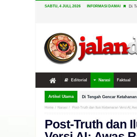
SABTU, 4 JULI, 2026
INFORMASI DAMAI
Di T
Editorial
Narasi
Faktual
Artikel Utama
Di Tengah Gencar Ketahanan 
Home
Narasi
Post-Truth dan Ilusi Kebenaran Versi AI; Awa
Post-Truth dan I
Versi AI; Awas R