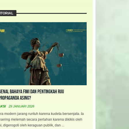
ITORIAL
enal Bahaya FIMI dan Pentingkah RUU
propaganda Asing?
AKSI
29 JANUARI 2026
a modern jarang runtuh karena kudeta bersenjata. Ia
 sering melemah secara perlahan karena dikikis oleh
i, digerogoti oleh keraguan publik, dan ...