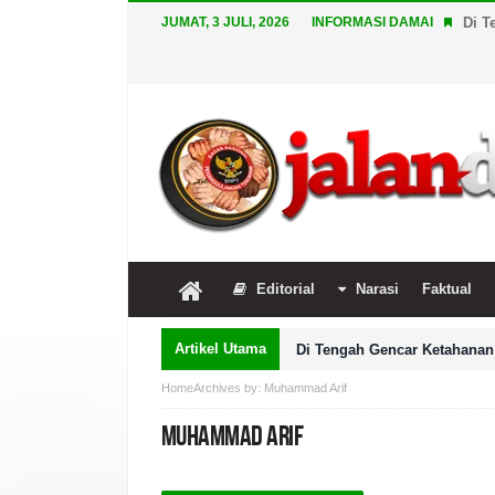
JUMAT, 3 JULI, 2026
INFORMASI DAMAI
Di T
Editorial
Narasi
Faktual
Artikel Utama
Di Tengah Gencar Ketahanan 
Home
Archives by: Muhammad Arif
Muhammad Arif