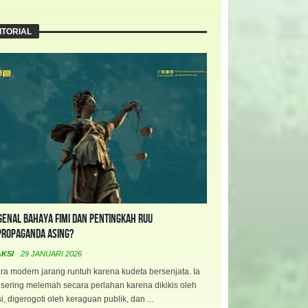
ITORIAL
enal Bahaya FIMI dan Pentingkah RUU
propaganda Asing?
AKSI
29 JANUARI 2026
a modern jarang runtuh karena kudeta bersenjata. Ia
 sering melemah secara perlahan karena dikikis oleh
i, digerogoti oleh keraguan publik, dan ...