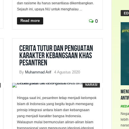
dan rasisme itu harus senantiasa dikembangkan.
Sejauh ini, upaya NU untuk menghalau ...
ED
Read more
0
Cerita Tutur dan Penguatan
Karakter Kebangsaan Khas
Pesantren
By
Muhammad Arif
4 Agustus 2020
NARASI
Meng
Anti
Hingga saat ini, pesantren tetap menjadi kelompok
Islam di Indonesia yang begitu teguh memegang
RED
prinsip integrasi antara Islam dan kebangsaan
Negar
yang menjadi karakter bangsa Indonesia.
lebih
Walaupun mulai bermunculan aliran-aliran Islam
naras
transnasional yang mengusung ideologi-ideologi