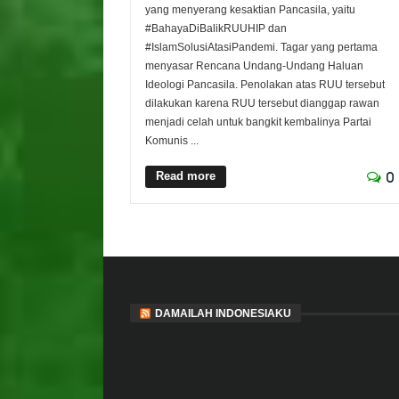
yang menyerang kesaktian Pancasila, yaitu
#BahayaDiBalikRUUHIP dan
#IslamSolusiAtasiPandemi. Tagar yang pertama
menyasar Rencana Undang-Undang Haluan
Ideologi Pancasila. Penolakan atas RUU tersebut
dilakukan karena RUU tersebut dianggap rawan
menjadi celah untuk bangkit kembalinya Partai
Komunis ...
Read more
0
DAMAILAH INDONESIAKU