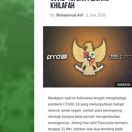
Khilafah
By
Muhammad Arif
2 Juni 2020
NARASI
Meskipun saat ini Indonesia tengah menghadapi
pandemi COVID-19 yang melumpuhkan hampir
seluruh sendi negeri, namun para perongrong
ideologi bangsa tidak pernah mengendurkan
serangannya. Jelang hari lahir Pancasila kemarin,
tanggal 31 Mei, bahkan ada dua trending topik