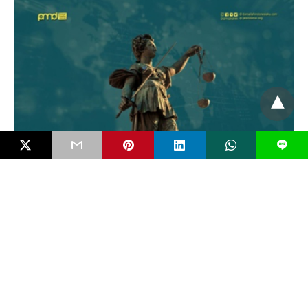
L
EDITORIAL
Mengenal Bahaya FIMI dan Pentingkah RUU
Antipropaganda Asing?
Negara modern jarang runtuh karena kudeta bersenjata. Ia lebih
sering melemah secara perlahan karena dikikis…
5 bulan ago