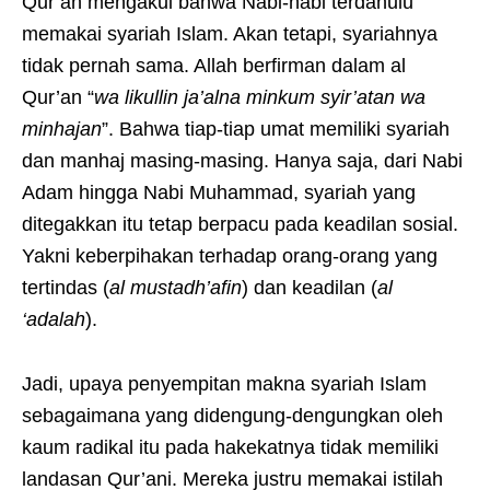
Qur’an mengakui bahwa Nabi-nabi terdahulu
memakai syariah Islam. Akan tetapi, syariahnya
tidak pernah sama. Allah berfirman dalam al
Qur’an “
wa likullin ja’alna minkum syir’atan wa
minhajan
”. Bahwa tiap-tiap umat memiliki syariah
dan manhaj masing-masing. Hanya saja, dari Nabi
Adam hingga Nabi Muhammad, syariah yang
ditegakkan itu tetap berpacu pada keadilan sosial.
Yakni keberpihakan terhadap orang-orang yang
tertindas (
al mustadh’afin
) dan keadilan (
al
‘adalah
).
Jadi, upaya penyempitan makna syariah Islam
sebagaimana yang didengung-dengungkan oleh
kaum radikal itu pada hakekatnya tidak memiliki
landasan Qur’ani. Mereka justru memakai istilah