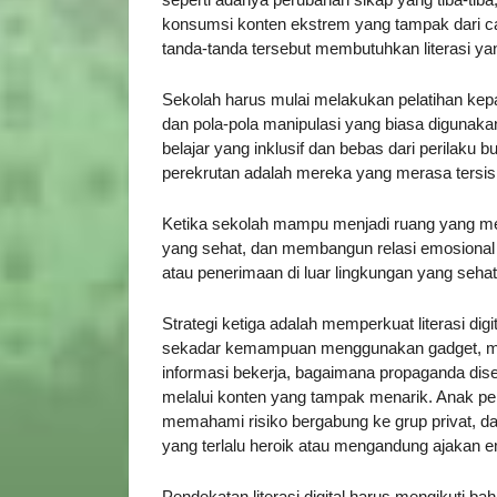
konsumsi konten ekstrem yang tampak dari
tanda-tanda tersebut membutuhkan literasi y
Sekolah harus mulai melakukan pelatihan kepa
dan pola-pola manipulasi yang biasa digunaka
belajar yang inklusif dan bebas dari perilaku 
perekrutan adalah mereka yang merasa tersis
Ketika sekolah mampu menjadi ruang yang me
yang sehat, dan membangun relasi emosional y
atau penerimaan di luar lingkungan yang seha
Strategi ketiga adalah memperkuat literasi digit
sekadar kemampuan menggunakan gadget, 
informasi bekerja, bagaimana propaganda dis
melalui konten yang tampak menarik. Anak per
memahami risiko bergabung ke grup privat, d
yang terlalu heroik atau mengandung ajakan e
Pendekatan literasi digital harus mengikuti 