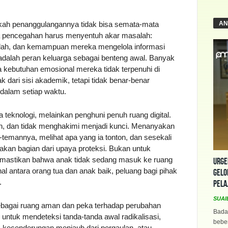
AN
ngkah penanggulangannya tidak bisa semata-mata
 pencegahan harus menyentuh akar masalah:
kolah, dan kemampuan mereka mengelola informasi
t adalah peran keluarga sebagai benteng awal. Banyak
 kebutuhan emosional mereka tidak terpenuhi di
dari sisi akademik, tetapi tidak benar-benar
dalam setiap waktu.
 teknologi, melainkan penghuni penuh ruang digital.
tin, dan tidak menghakimi menjadi kunci. Menanyakan
-temannya, melihat apa yang ia tonton, dan sesekali
kan bagian dari upaya proteksi. Bukan untuk
memastikan bahwa anak tidak sedang masuk ke ruang
Urge
nal antara orang tua dan anak baik, peluang bagi pihak
Gelo
.
Pela
SUAI
ebagai ruang aman dan peka terhadap perubahan
Bada
l untuk mendeteksi tanda-tanda awal radikalisasi,
beber
a, kecenderungan menjauh dari pergaulan, atau