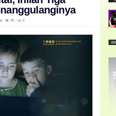
enanggulanginya
al
95
0
DO