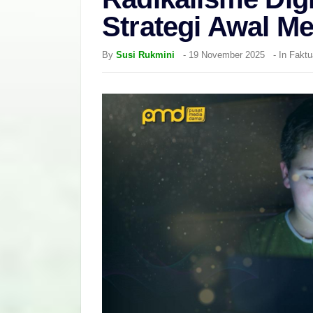
Strategi Awal M
By
Susi Rukmini
-
19 November 2025
- In
Faktu