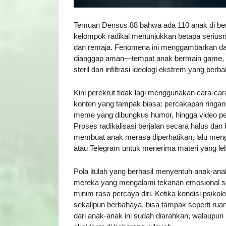
Temuan Densus 88 bahwa ada 110 anak di berba
kelompok radikal menunjukkan betapa seriusn
dan remaja. Fenomena ini menggambarkan dan
dianggap aman—tempat anak bermain game, bel
steril dari infiltrasi ideologi ekstrem yang berb
Kini perekrut tidak lagi menggunakan cara-car
konten yang tampak biasa: percakapan ringan 
meme yang dibungkus humor, hingga video pen
Proses radikalisasi berjalan secara halus dan
membuat anak merasa diperhatikan, lalu men
atau Telegram untuk menerima materi yang leb
Pola itulah yang berhasil menyentuh anak-anak
mereka yang mengalami tekanan emosional sep
minim rasa percaya diri. Ketika kondisi psikol
sekalipun berbahaya, bisa tampak seperti rua
dari anak-anak ini sudah diarahkan, walaupun