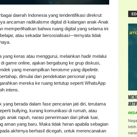
ED
gai daerah Indonesia yang teridentifikasi direkrut
ya ancaman radikalisme digital di kalangan anak-Anak
 memperlihatkan bahwa ruang digital yang selama ini
ajar, atau sekadar bersosialisasi—ternyata tidak
ahaya.
a yang keras atau menggurui, melainkan hadir melalui
di game online, ajakan bergabung ke grup diskusi,
dek yang menampilkan heroisme yang dipelintir.
 bertahap, dimulai dari pendekatan personal yang
garahkan mereka ke ruang tertutup seperti WhatsApp
ih intens.
Meng
Anti
 yang berada dalam fase pencarian jati diri, terutama
erti bullying, kurang komunikasi di rumah, atau
RED
ogis anak rapuh, narasi penerimaan dari pihak luar,
Negar
ng aman yang baru. Maka tidak heran apabila sebagian
lebih
 pada akhirnya berhasil dicegah, untuk merencanakan
naras