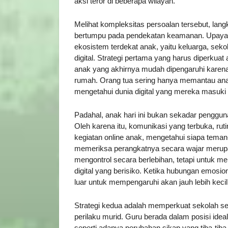
aksi teror di beberapa wilayah.
Melihat kompleksitas persoalan tersebut, la
bertumpu pada pendekatan keamanan. Upaya
ekosistem terdekat anak, yaitu keluarga, se
digital. Strategi pertama yang harus diperkua
anak yang akhirnya mudah dipengaruhi karena
rumah. Orang tua sering hanya memantau anak 
mengetahui dunia digital yang mereka masuki 
Padahal, anak hari ini bukan sekadar pengguna
Oleh karena itu, komunikasi yang terbuka, ru
kegiatan online anak, mengetahui siapa teman
memeriksa perangkatnya secara wajar merupa
mengontrol secara berlebihan, tetapi untuk 
digital yang berisiko. Ketika hubungan emosio
luar untuk mempengaruhi akan jauh lebih kecil
Strategi kedua adalah memperkuat sekolah s
perilaku murid. Guru berada dalam posisi idea
seperti adanya perubahan sikap yang tiba-tib