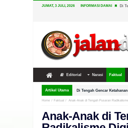
JUMAT, 3 JULI, 2026
INFORMASI DAMAI
Di T
Editorial
Narasi
Faktual
Artikel Utama
Di Tengah Gencar Ketahanan 
Home
Faktual
Anak-Anak di Tengah Pusaran Radikalisme D
Anak-Anak di T
Radikalisme Digit