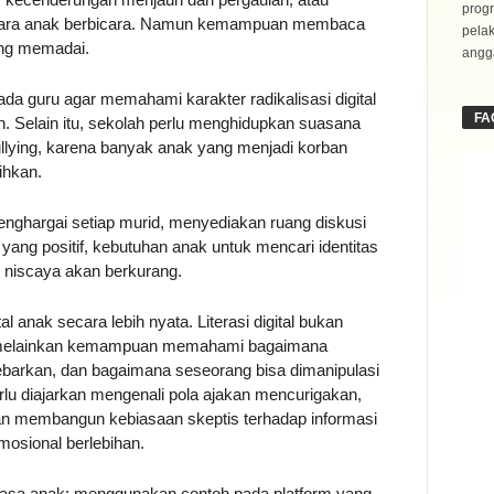
progr
 cara anak berbicara. Namun kemampuan membaca
pela
ang memadai.
angga
da guru agar memahami karakter radikalisasi digital
FA
n. Selain itu, sekolah perlu menghidupkan suasana
bullying, karena banyak anak yang menjadi korban
ihkan.
nghargai setiap murid, menyediakan ruang diskusi
ang positif, kebutuhan anak untuk mencari identitas
t niscaya akan berkurang.
al anak secara lebih nyata. Literasi digital bukan
melainkan kemampuan memahami bagaimana
ebarkan, dan bagaimana seseorang bisa dimanipulasi
lu diajarkan mengenali pola ajakan mencurigakan,
an membangun kebiasaan skeptis terhadap informasi
mosional berlebihan.
bahasa anak: menggunakan contoh pada platform yang