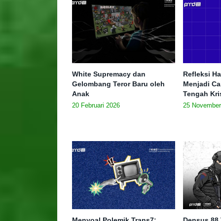
White Supremacy dan
Refleksi Ha
Gelombang Teror Baru oleh
Menjadi Ca
Anak
Tengah Kris
20 Februari 2026
25 November
Menyoal Polemik Trans7;
Densus 88