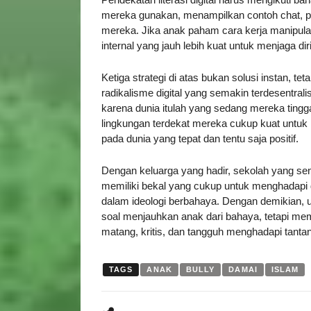
mereka gunakan, menampilkan contoh chat, p
mereka. Jika anak paham cara kerja manipulas
internal yang jauh lebih kuat untuk menjaga di
Ketiga strategi di atas bukan solusi instan, 
radikalisme digital yang semakin terdesentrali
karena dunia itulah yang sedang mereka tingg
lingkungan terdekat mereka cukup kuat untu
pada dunia yang tepat dan tentu saja positif.
Dengan keluarga yang hadir, sekolah yang sensi
memiliki bekal yang cukup untuk menghadapi 
dalam ideologi berbahaya. Dengan demikian, 
soal menjauhkan anak dari bahaya, tetapi me
matang, kritis, dan tangguh menghadapi tant
TAGS
ANAK
BULLY
DAMAI
ISLAM