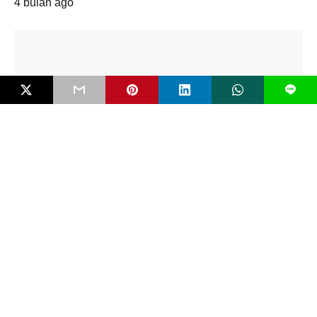
4 bulan ago
L
EDITORIAL
Mengenal Bahaya FIMI dan Pentingkah RUU
Antipropaganda Asing?
Negara modern jarang runtuh karena kudeta bersenjata. Ia lebih
sering melemah secara perlahan karena dikikis…
5 bulan ago