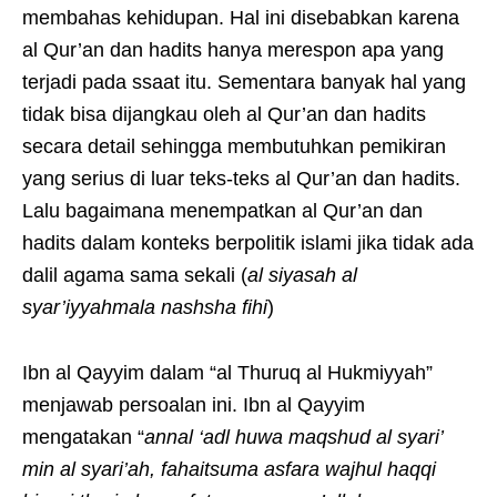
membahas kehidupan. Hal ini disebabkan karena
al Qur’an dan hadits hanya merespon apa yang
terjadi pada ssaat itu. Sementara banyak hal yang
tidak bisa dijangkau oleh al Qur’an dan hadits
secara detail sehingga membutuhkan pemikiran
yang serius di luar teks-teks al Qur’an dan hadits.
Lalu bagaimana menempatkan al Qur’an dan
hadits dalam konteks berpolitik islami jika tidak ada
dalil agama sama sekali (
al siyasah al
syar’iyyahmala nashsha fihi
)
Ibn al Qayyim dalam “al Thuruq al Hukmiyyah”
menjawab persoalan ini. Ibn al Qayyim
mengatakan “
annal ‘adl huwa maqshud al syari’
min al syari’ah, fahaitsuma asfara wajhul haqqi