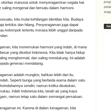
 otoritas manusia untuk menyeragamkan segala hal.
progr
pela
 saling mengenal dan bersatu dalam harmoni.
angga
uatu, kita mulai kehilangan identitas kita. Budaya
ja terkikis dan hilang. Penyeragaman juga dapat
FA
au kelompok tertentu merasa lebih unggul daripada
ndari.
gaman, kita menemukan harmoni yang indah, di mana
esar yang disebut Indonesia. Kita tidak hanya hidup
saling menghormati, dan saling mendukung. Ini adalah
kepada generasi mendatang.
agaman adalah mungkin, bahkan lebih dari itu,
indah. Seperti bunga yang berbeda warna dalam satu
keindahannya sendiri, namun ketika disatukan,
u. Inilah Indonesia kita, tanah air yang kaya
agam, namun tetap satu dalam semangat persatuan.
eragaman ini. Karena di dalam keragaman, kita