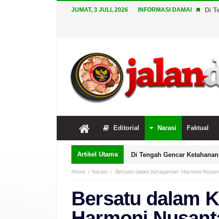
JUMAT, 3 JULI, 2026
INFORMASI DAMAI
Di T
Editorial
Narasi
Faktual
Artikel Utama
Di Tengah Gencar Ketahanan 
Home
Narasi
Bersatu dalam Keragaman: Harmoni Nusant
Bersatu dalam 
Harmoni Nusanta