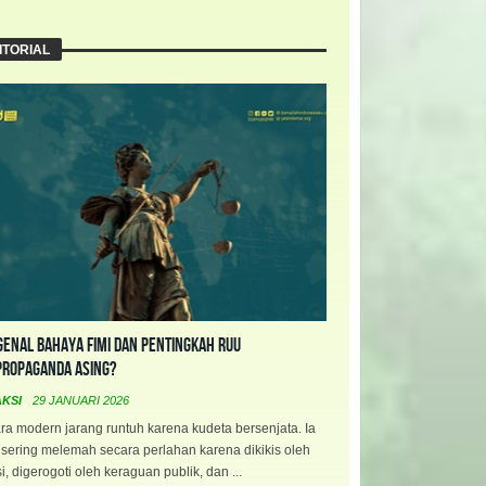
ITORIAL
enal Bahaya FIMI dan Pentingkah RUU
propaganda Asing?
AKSI
29 JANUARI 2026
a modern jarang runtuh karena kudeta bersenjata. Ia
 sering melemah secara perlahan karena dikikis oleh
i, digerogoti oleh keraguan publik, dan ...