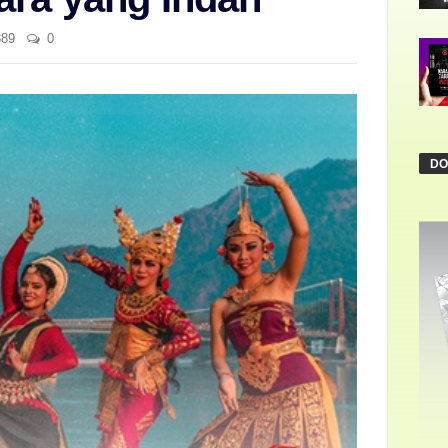
89
0
DO