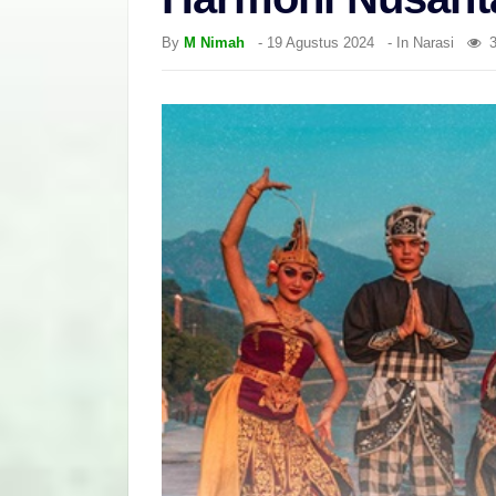
By
M Nimah
-
19 Agustus 2024
- In
Narasi
3