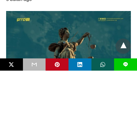
L
EDITORIAL
Mengenal Bahaya FIMI dan Pentingkah RUU
Antipropaganda Asing?
Negara modern jarang runtuh karena kudeta bersenjata. Ia lebih
sering melemah secara perlahan karena dikikis…
5 bulan ago