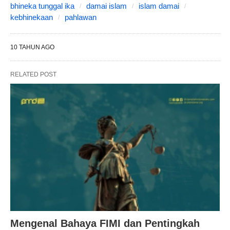
bhineka tunggal ika
damai islam
islam damai
kebhinekaan
pahlawan
10 TAHUN AGO
RELATED POST
Mengenal Bahaya FIMI dan Pentingkah