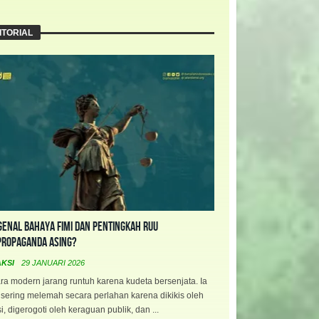
ITORIAL
enal Bahaya FIMI dan Pentingkah RUU
propaganda Asing?
AKSI
29 JANUARI 2026
a modern jarang runtuh karena kudeta bersenjata. Ia
 sering melemah secara perlahan karena dikikis oleh
i, digerogoti oleh keraguan publik, dan ...