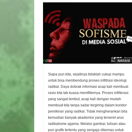
NARASI
Siapa pun kita, sejatinya tidaklah cukup mampu
untuk bisa membendung proses infiltrasi ideologi
radikal. Daya dobrak informasi acap kali membuat
rasio kita tak kuasa memfilternya. Proses infilterasi
yang sangat lembut, acap kali dengan mudah
membuat kita tanpa sadar tergiring dalam koridor
pemikiran yang radikal. Tidak mengherankan bila
kemudian banyak akademisi yang terseret arus
radikalisme agama. Melalui gambar, tulisan atau
pun grafik tertentu yang sengaja dikemas untuk