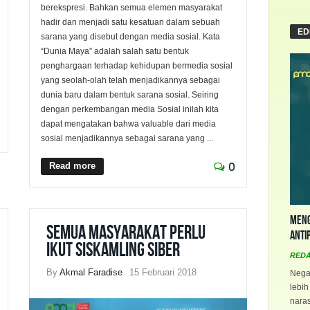
berekspresi. Bahkan semua elemen masyarakat
hadir dan menjadi satu kesatuan dalam sebuah
ED
sarana yang disebut dengan media sosial. Kata
“Dunia Maya” adalah salah satu bentuk
penghargaan terhadap kehidupan bermedia sosial
yang seolah-olah telah menjadikannya sebagai
dunia baru dalam bentuk sarana sosial. Seiring
dengan perkembangan media Sosial inilah kita
dapat mengatakan bahwa valuable dari media
sosial menjadikannya sebagai sarana yang ...
Read more
0
Meng
Semua Masyarakat Perlu
Anti
Ikut Siskamling Siber
RED
By
Akmal Faradise
15 Februari 2018
Negar
lebih
naras