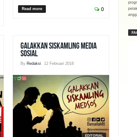
progr
Read more
pela
0
angga
FA
Galakkan Siskamling Media
Sosial
By
Redaksi
12 Februari 2018
EDITORIAL