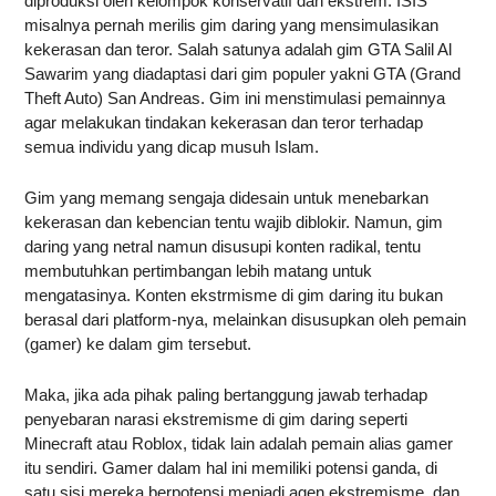
diproduksi oleh kelompok konservatif dan ekstrem. ISIS
misalnya pernah merilis gim daring yang mensimulasikan
kekerasan dan teror. Salah satunya adalah gim GTA Salil Al
Sawarim yang diadaptasi dari gim populer yakni GTA (Grand
Theft Auto) San Andreas. Gim ini menstimulasi pemainnya
agar melakukan tindakan kekerasan dan teror terhadap
semua individu yang dicap musuh Islam.
Gim yang memang sengaja didesain untuk menebarkan
kekerasan dan kebencian tentu wajib diblokir. Namun, gim
daring yang netral namun disusupi konten radikal, tentu
membutuhkan pertimbangan lebih matang untuk
mengatasinya. Konten ekstrmisme di gim daring itu bukan
berasal dari platform-nya, melainkan disusupkan oleh pemain
(gamer) ke dalam gim tersebut.
Maka, jika ada pihak paling bertanggung jawab terhadap
penyebaran narasi ekstremisme di gim daring seperti
Minecraft atau Roblox, tidak lain adalah pemain alias gamer
itu sendiri. Gamer dalam hal ini memiliki potensi ganda, di
satu sisi mereka berpotensi menjadi agen ekstremisme, dan