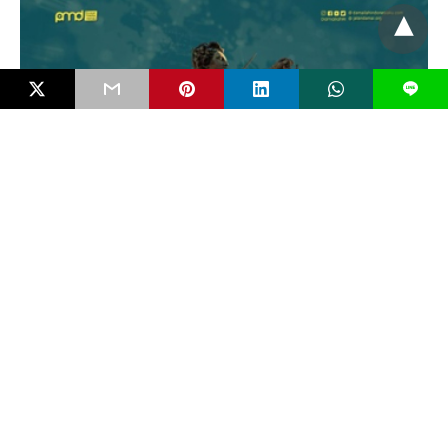
L
EDITORIAL
Mengenal Bahaya FIMI dan Pentingkah RUU
Antipropaganda Asing?
Negara modern jarang runtuh karena kudeta bersenjata. Ia lebih
sering melemah secara perlahan karena dikikis…
5 bulan ago