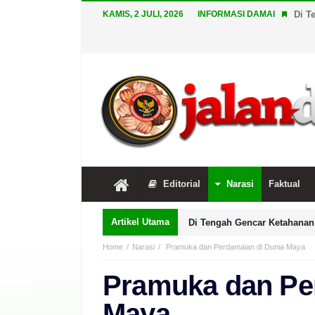
KAMIS, 2 JULI, 2026
INFORMASI DAMAI
Di T
Editorial
Narasi
Faktual
Artikel Utama
Di Tengah Gencar Ketahanan 
Home
Narasi
Pramuka dan Perdamaian di Dunia Maya
Pramuka dan Pe
Maya