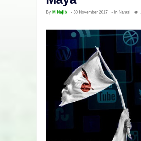
By
M Najib
-
30 November 2017
- In
Narasi