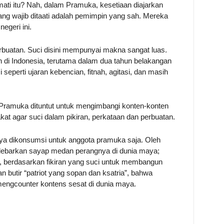
mati itu? Nah, dalam Pramuka, kesetiaan diajarkan
ng wajib ditaati adalah pemimpin yang sah. Mereka
egeri ini.
erbuatan. Suci disini mempunyai makna sangat luas.
di Indonesia, terutama dalam dua tahun belakangan
 seperti ujaran kebencian, fitnah, agitasi, dan masih
ta Pramuka dituntut untuk mengimbangi konten-konten
at agar suci dalam pikiran, perkataan dan perbuatan.
hanya dikonsumsi untuk anggota pramuka saja. Oleh
lebarkan sayap medan perangnya di dunia maya;
 berdasarkan fikiran yang suci untuk membangun
 butir “patriot yang sopan dan ksatria”, bahwa
engcounter kontens sesat di dunia maya.