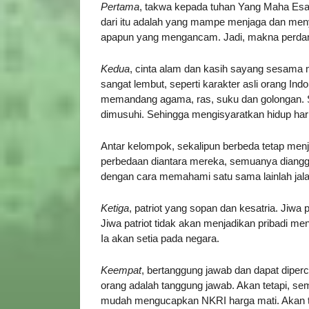
Pertama
, takwa kepada tuhan Yang Maha Esa.
dari itu adalah yang mampe menjaga dan meny
apapun yang mengancam. Jadi, makna perdamai
Kedua
, cinta alam dan kasih sayang sesama m
sangat lembut, seperti karakter asli orang I
memandang agama, ras, suku dan golongan. S
dimusuhi. Sehingga mengisyaratkan hidup har
Antar kelompok, sekalipun berbeda tetap menju
perbedaan diantara mereka, semuanya dianggap
dengan cara memahami satu sama lainlah jal
Ketiga
, patriot yang sopan dan kesatria. Jiwa p
Jiwa patriot tidak akan menjadikan pribadi me
Ia akan setia pada negara.
Keempat
, bertanggung jawab dan dapat diper
orang adalah tanggung jawab. Akan tetapi, se
mudah mengucapkan NKRI harga mati. Akan te