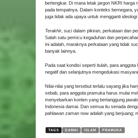
bertengkar. Di mana letak jargon NKRI harga 
pada tempatnya. Dalam konteks bernegara, ya
juga tidak ada upaya untuk mengganti ideologi n
Terakhir
, suci dalam pikiran, perkataan dan p
Salah satu pemicu kegaduhan dan perpecahan 
ini adalah, maraknya perkataan yang tidak suci
banyak lainnya.
Pada saat kondisi seperti itulah, para anggo
negatif dan selanjutnya mengedukasi masyarak
Nilai-nilai yang tersebut terlalu sayang jika 
sebab, para anggota pramuka harus mulai me
menyebarkan konten yang bertanggung jawab,
Indonesia damai. Dan semua itu senada dengan
pahlawan zaman now adalah yang berjuang; m
TAGS
DAMAI
ISLAM
PRAMUKA