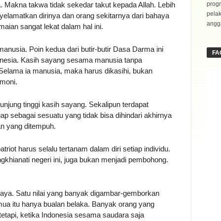
 Makna takwa tidak sekedar takut kepada Allah. Lebih
progr
pela
elamatkan dirinya dan orang sekitarnya dari bahaya
angga
an sangat lekat dalam hal ini.
anusia. Poin kedua dari butir-butir Dasa Darma ini
FA
ndonesia. Kasih sayang sesama manusia tanpa
elama ia manusia, maka harus dikasihi, bukan
moni.
njung tinggi kasih sayang. Sekalipun terdapat
 sebagai sesuatu yang tidak bisa dihindari akhirnya
an yang ditempuh.
atriot harus selalu tertanam dalam diri setiap individu.
ngkhianati negeri ini, juga bukan menjadi pembohong.
caya. Satu nilai yang banyak digambar-gemborkan
mua itu hanya bualan belaka. Banyak orang yang
tapi, ketika Indonesia sesama saudara saja