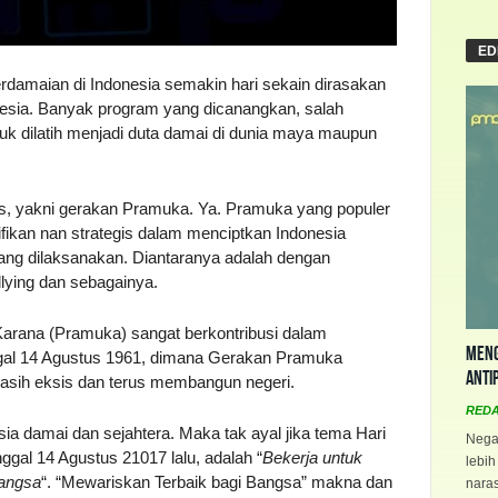
ED
damaian di Indonesia semakin hari sekain dirasakan
nesia. Banyak program yang dicanangkan, salah
k dilatih menjadi duta damai di dunia maya maupun
s, yakni gerakan Pramuka. Ya. Pramuka yang populer
gnifikan nan strategis dalam menciptkan Indonesia
 yang dilaksanakan. Diantaranya adalah dengan
llying dan sebagainya.
arana (Pramuka) sangat berkontribusi dalam
Meng
ggal 14 Agustus 1961, dimana Gerakan Pramuka
Anti
masih eksis dan terus membangun negeri.
RED
 damai dan sejahtera. Maka tak ayal jika tema Hari
Negar
gal 14 Agustus 21017 lalu, adalah “
Bekerja untuk
lebih
angsa
“. “Mewariskan Terbaik bagi Bangsa” makna dan
naras