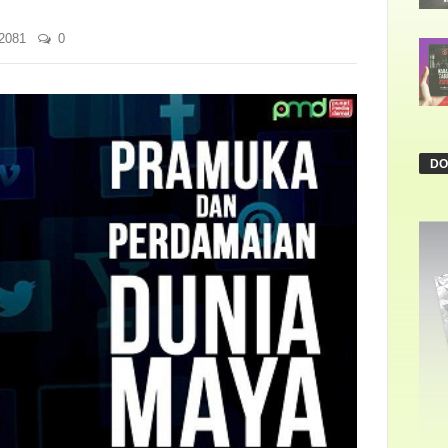
2081
0
DO