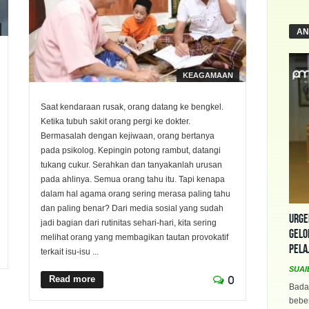
AN
KEAGAMAAN
Saat kendaraan rusak, orang datang ke bengkel.
Ketika tubuh sakit orang pergi ke dokter.
Bermasalah dengan kejiwaan, orang bertanya
pada psikolog. Kepingin potong rambut, datangi
tukang cukur. Serahkan dan tanyakanlah urusan
pada ahlinya. Semua orang tahu itu. Tapi kenapa
dalam hal agama orang sering merasa paling tahu
dan paling benar? Dari media sosial yang sudah
Urge
jadi bagian dari rutinitas sehari-hari, kita sering
Gelo
melihat orang yang membagikan tautan provokatif
Pela
terkait isu-isu ...
SUAI
Read more
0
Bada
beber