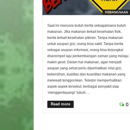
KEBANGSAAN
Saat ini manusia butuh berita sebagaimana butuh
makanan. Jika makanan terkait kesehatan fisik,
berita terkait kesehatan pikiran. Tanpa makanan
untuk asupan gizi, orang bisa sakit. Tanpa berita
sebagai asupan informasi, orang bisa terjungkal
diserempet laju perkembangan zaman yang melaju
makin gesit. Dalam hal makanan, agar menjadi
asupan yang sehat perlu diperhatikan nilai gizi,
kebersihan, kualitas dan kuantitas makanan yang
melewati tenggorokan. Teledor memperhatikan
aspek-aspek tersebut, berbagai penyakit siap
‘menggentayangi’ tubuh. ...
Read more
0