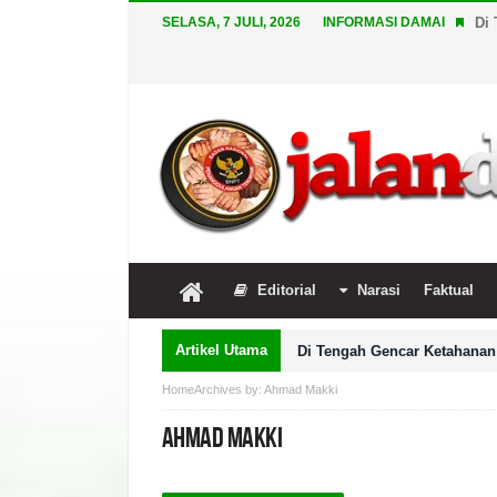
SELASA, 7 JULI, 2026
INFORMASI DAMAI
Di 
Editorial
Narasi
Faktual
Artikel Utama
Di Tengah Gencar Ketahanan 
Home
Archives by: Ahmad Makki
Ahmad Makki