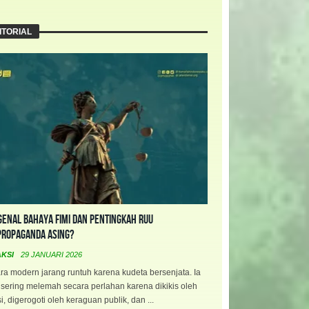
ITORIAL
enal Bahaya FIMI dan Pentingkah RUU
propaganda Asing?
AKSI
29 JANUARI 2026
a modern jarang runtuh karena kudeta bersenjata. Ia
 sering melemah secara perlahan karena dikikis oleh
i, digerogoti oleh keraguan publik, dan ...