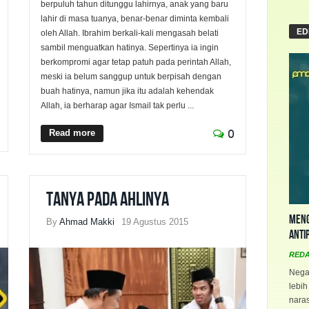
berpuluh tahun ditunggu lahirnya, anak yang baru
lahir di masa tuanya, benar-benar diminta kembali
ED
oleh Allah. Ibrahim berkali-kali mengasah belati
sambil menguatkan hatinya. Sepertinya ia ingin
berkompromi agar tetap patuh pada perintah Allah,
meski ia belum sanggup untuk berpisah dengan
buah hatinya, namun jika itu adalah kehendak
Allah, ia berharap agar Ismail tak perlu ...
Read more
0
Tanya pada Ahlinya
Meng
By
Ahmad Makki
19 Agustus 2015
Anti
RED
Negar
lebih
naras