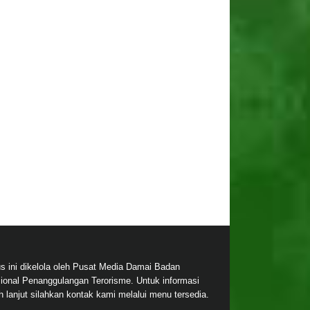
us ini dikelola oleh Pusat Media Damai Badan
ional Penanggulangan Terorisme. Untuk informasi
ih lanjut silahkan kontak kami melalui menu tersedia.