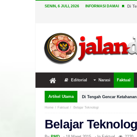
SENIN, 6 JULI, 2026
INFORMASI DAMAI
Di T
Editorial
Narasi
Faktual
Artikel Utama
Di Tengah Gencar Ketahanan 
Home
Faktual
Belajar Teknologi
Belajar Teknolog
By
PMD
-
18 Maret 2015
- In
Faktual
2220