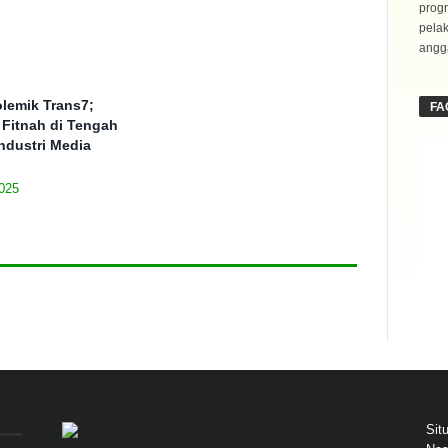
progr
pela
angga
lemik Trans7;
FA
 Fitnah di Tengah
ndustri Media
025
Sit