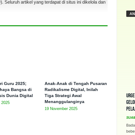
luruh artikel yang terdapat di situs ini dikelola dan
AN
ri Guru 2025;
Anak-Anak di Tengah Pusaran
haya Bangsa di
Radikalisme Digital, Inilah
Urge
is Dunia Digital
Tiga Strategi Awal
Menanggulanginya
Gelo
 2025
Pela
19 November 2025
SUAI
Bada
beber