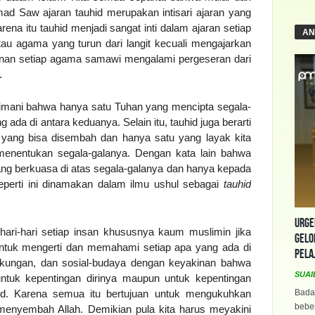
 Saw ajaran tauhid merupakan intisari ajaran yang
rena itu tauhid menjadi sangat inti dalam ajaran setiap
AN
u agama yang turun dari langit kecuali mengajarkan
lanan setiap agama samawi mengalami pergeseran dari
.
imani bahwa hanya satu Tuhan yang mencipta segala-
 ada di antara keduanya. Selain itu, tauhid juga berarti
yang bisa disembah dan hanya satu yang layak kita
menentukan segala-galanya. Dengan kata lain bahwa
ang berkuasa di atas segala-galanya dan hanya kepada
 seperti ini dinamakan dalam ilmu ushul sebagai
tauhid
Urge
ari-hari setiap insan khususnya kaum muslimin jika
Gelo
untuk mengerti dan memahami setiap apa yang ada di
Pela
lingkungan, dan sosial-budaya dengan keyakinan bahwa
SUAI
ntuk kepentingan dirinya maupun untuk kepentingan
hid. Karena semua itu bertujuan untuk mengukuhkan
Bada
beber
menyembah Allah. Demikian pula kita harus meyakini