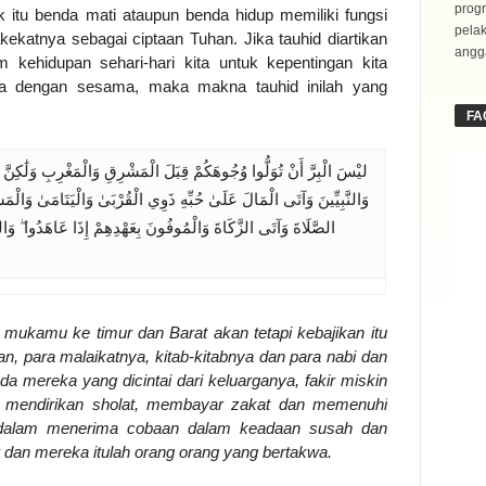
progr
 itu benda mati ataupun benda hidup memiliki fungsi
pela
kekatnya sebagai ciptaan Tuhan. Jika tauhid diartikan
angga
 kehidupan sehari-hari kita untuk kepentingan kita
ita dengan sesama, maka makna tauhid inilah yang
FA
ليْسَ الْبِرَّ أَنْ تُوَلُّوا وُجُوهَكُمْ قِبَلَ الْمَشْرِقِ وَالْمَغْرِبِ وَلَٰكِنَّ الْب
وَالنَّبِيِّينَ وَآتَى الْمَالَ عَلَىٰ حُبِّهِ ذَوِي الْقُرْبَىٰ وَالْيَتَامَىٰ وَالْ
الصَّلَاةَ وَآتَى الزَّكَاةَ وَالْمُوفُونَ بِعَهْدِهِمْ إِذَا عَاهَدُوا ۖ وَال
mukamu ke timur dan Barat akan tetapi kebajikan itu
n, para malaikatnya, kitab-kitabnya dan para nabi dan
 mereka yang dicintai dari keluarganya, fakir miskin
n mendirikan sholat, membayar zakat dan memenuhi
ar dalam menerima cobaan dalam keadaan susah dan
 dan mereka itulah orang orang yang berta
k
wa.