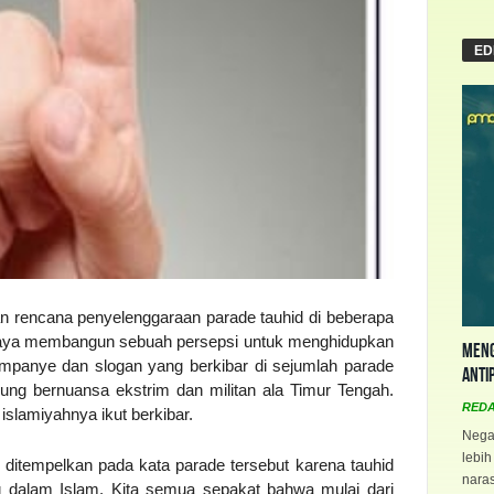
ED
ukan rencana penyelenggaraan parade tauhid di beberapa
 upaya membangun sebuah persepsi untuk menghidupkan
Meng
kampanye dan slogan yang berkibar di sejumlah parade
Anti
ung bernuansa ekstrim dan militan ala Timur Tengah.
RED
islamiyahnya ikut berkibar.
Negar
lebih
 ditempelkan pada kata parade tersebut karena tauhid
naras
g dalam Islam. Kita semua sepakat bahwa mulai dari