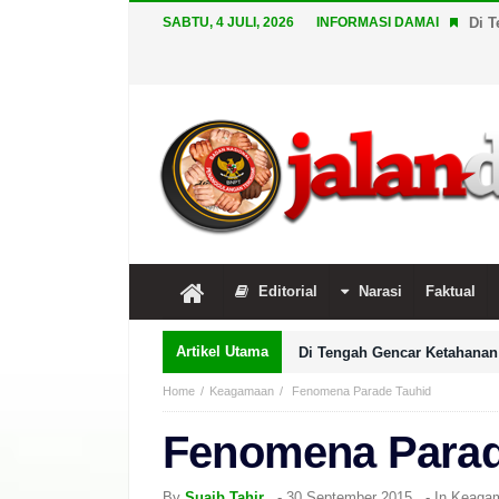
SABTU, 4 JULI, 2026
INFORMASI DAMAI
Di T
Editorial
Narasi
Faktual
Artikel Utama
Di Tengah Gencar Ketahanan 
Home
Keagamaan
Fenomena Parade Tauhid
Fenomena Parad
By
Suaib Tahir
-
30 September 2015
- In
Keaga