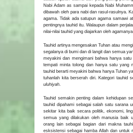
Nabi Adam as sampai kepada Nabi Muhammad
dibawah oleh para nabi dan rasul-rasulnya. Ka
agama. Tidak ada satupun agama samawi ata
pentingnya tauhid itu. Walaupun dalam perja
nilai-nilai tauhid yang diajarkan oleh agamanya
Tauhid artinya mengesakan Tuhan atau meng
segalanya di bumi dan di langit dan semua yang
meyakini dan mengimani bahwa hanya satu 
tempati minta tolong dan hanya satu yang 
tauhid berarti meyakini bahwa hanya Tuhan y
tuhanlah kita berserah diri. Kategori tauhid
uluhiyah
.
Tauhid semakin penting dalam kehidupan seh
tauhid dipahami sebagai salah satu sarana 
sekitar kita baik secara politik, ekonomi, 
semua yang dilakukan oleh manusia baik u
orang lain sebagai bagian dari makna tau
esksistensi sebagai hamba Allah dan untuk 