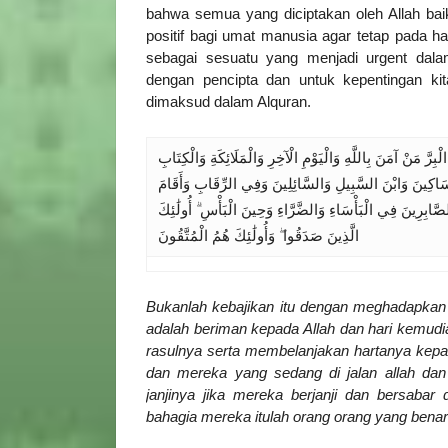
bahwa semua yang diciptakan oleh Allah baik
positif bagi umat manusia agar tetap pada ha
sebagai sesuatu yang menjadi urgent dalam
dengan pencipta dan untuk kepentingan k
dimaksud dalam Alquran.
ِرَّ مَنْ آمَنَ بِاللَّهِ وَالْيَوْمِ الْآخِرِ وَالْمَلَائِكَةِ وَالْكِتَابِ
مَسَاكِينَ وَابْنَ السَّبِيلِ وَالسَّائِلِينَ وَفِي الرِّقَابِ وَأَقَامَ
صَّابِرِينَ فِي الْبَأْسَاءِ وَالضَّرَّاءِ وَحِينَ الْبَأْسِ ۗ أُولَٰئِكَ
الَّذِينَ صَدَقُوا ۖ وَأُولَٰئِكَ هُمُ الْمُتَّقُونَ
Bukanlah kebajikan itu dengan meghadapkan 
adalah beriman kepada Allah dan hari kemudia
rasulnya serta membelanjakan hartanya kepada
dan mereka yang sedang di jalan allah da
janjinya jika mereka berjanji dan bersab
bahagia mereka itulah orang orang yang benar