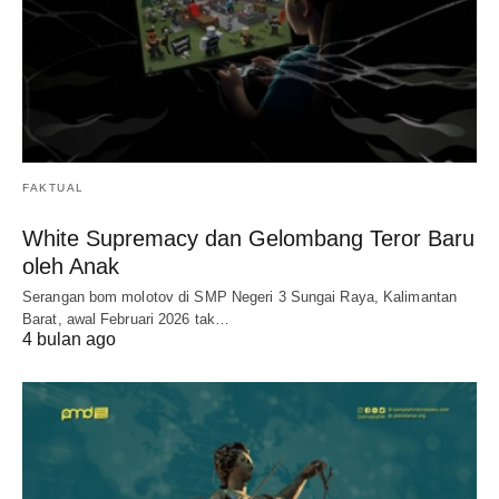
FAKTUAL
White Supremacy dan Gelombang Teror Baru
oleh Anak
Serangan bom molotov di SMP Negeri 3 Sungai Raya, Kalimantan
Barat, awal Februari 2026 tak…
4 bulan ago