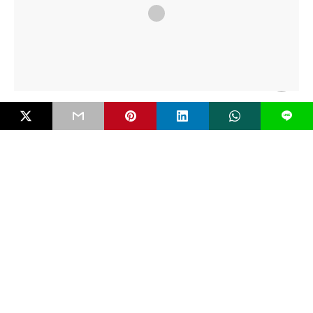
FAKTUAL
L
White Supremacy dan Gelombang Teror Baru
oleh Anak
Serangan bom molotov di SMP Negeri 3 Sungai Raya, Kalimantan
Barat, awal Februari 2026 tak…
4 bulan ago