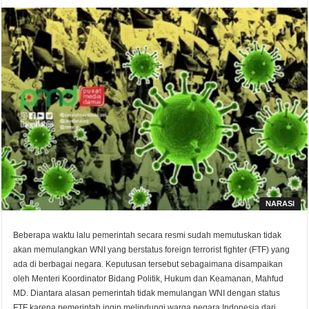
NARASI
Beberapa waktu lalu pemerintah secara resmi sudah memutuskan tidak
akan memulangkan WNI yang berstatus foreign terrorist fighter (FTF) yang
ada di berbagai negara. Keputusan tersebut sebagaimana disampaikan
oleh Menteri Koordinator Bidang Politik, Hukum dan Keamanan, Mahfud
MD. Diantara alasan pemerintah tidak memulangan WNI dengan status
FTF karena pemerintah ingin melindungi warga negara Indonesia dari