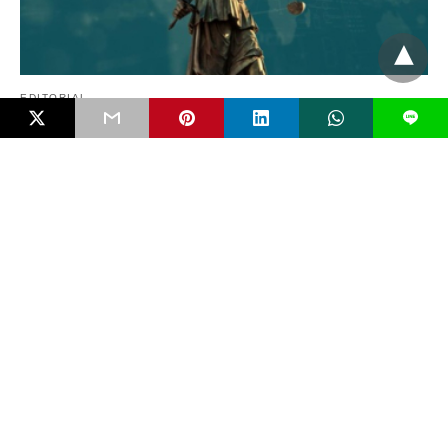
EDITORIAL
L
Mengenal Bahaya FIMI dan Pentingkah RUU
Antipropaganda Asing?
Negara modern jarang runtuh karena kudeta bersenjata. Ia lebih
sering melemah secara perlahan karena dikikis…
6 bulan ago