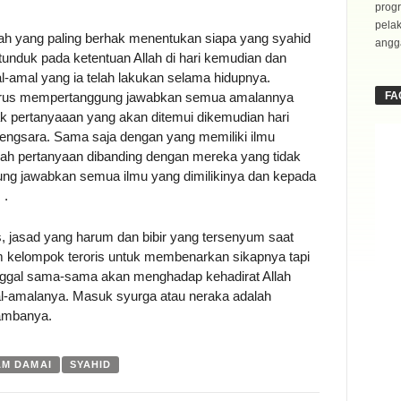
progr
pela
alah yang paling berhak menentukan siapa yang syahid
angga
 tunduk pada ketentuan Allah di hari kemudian dan
mal yang ia telah lakukan selama hidupnya.
harus mempertanggung jawabkan semua amalannya
FA
yak pertanyaaan yang akan ditemui dikemudian hari
engsara. Sama saja dengan yang memiliki ilmu
 pertanyaan dibanding dengan mereka yang tidak
ung jawabkan semua ilmu yang dimilikinya dan kepada
 .
, jasad yang harum dan bibir yang tersenyum saat
aim kelompok teroris untuk membenarkan sikapnya tapi
ggal sama-sama akan menghadap kehadirat Allah
-amalanya. Masuk syurga atau neraka adalah
hambanya.
AM DAMAI
SYAHID