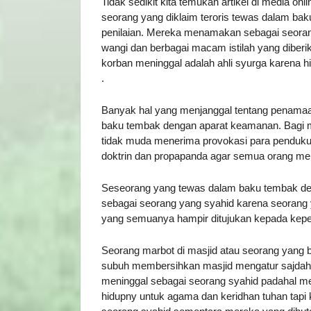
Tidak sedikit kita temukan artikel di media o
seorang yang diklaim teroris tewas dalam b
penilaian. Mereka menamakan sebagai seora
wangi dan berbagai macam istilah yang dibe
korban meninggal adalah ahli syurga karena h
.
Banyak hal yang menjanggal tentang penamaa
baku tembak dengan aparat keamanan. Bagi m
tidak muda menerima provokasi para pendukun
doktrin dan propapanda agar semua orang me
Seseorang yang tewas dalam baku tembak den
sebagai seorang yang syahid karena seorang 
yang semuanya hampir ditujukan kepada kep
Seorang marbot di masjid atau seorang yang 
subuh membersihkan masjid mengatur sajdah da
meninggal sebagai seorang syahid padahal m
hidupny untuk agama dan keridhan tuhan tapi 