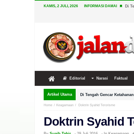
KAMIS, 2 JULI, 2026
INFORMASI DAMAI
Di T
Editorial
Narasi
Faktual
Artikel Utama
Di Tengah Gencar Ketahanan 
Home
Keagamaan
Doktrin Syahid Terorisme
Doktrin Syahid 
By
Suaib Tahir
-
29 Juli 2016
- In
Keagamaan