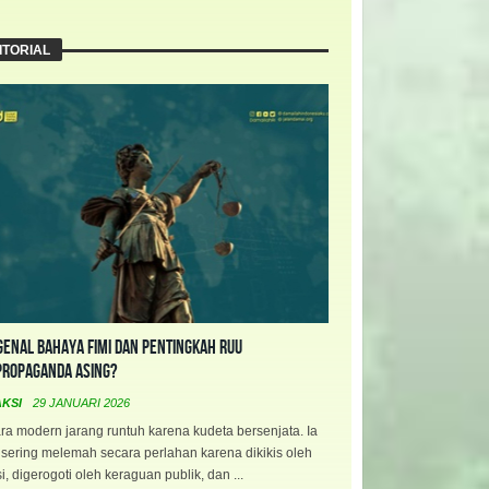
ITORIAL
enal Bahaya FIMI dan Pentingkah RUU
propaganda Asing?
AKSI
29 JANUARI 2026
a modern jarang runtuh karena kudeta bersenjata. Ia
 sering melemah secara perlahan karena dikikis oleh
i, digerogoti oleh keraguan publik, dan ...