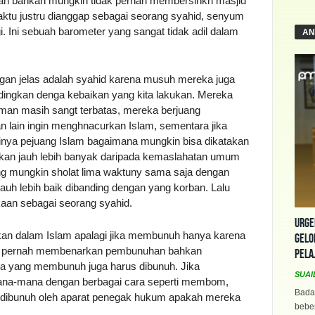
an bahkan mungkin tidak pernah membersihkn masjid
aktu justru dianggap sebagai seorang syahid, senyum
 Ini sebuah barometer yang sangat tidak adil dalam
AN
gan jelas adalah syahid karena musuh mereka juga
ndingkan denga kebaikan yang kita lakukan. Mereka
iman masih sangt terbatas, mereka berjuang
n lain ingin menghnacurkan Islam, sementara jika
inya pejuang Islam bagaimana mungkin bisa dikatakan
akukan jauh lebih banyak daripada kemaslahatan umum
ng mungkin sholat lima waktuny sama saja dengan
auh lebih baik dibanding dengan yang korban. Lalu
kaan sebagai seorang syahid.
Urge
kan dalam Islam apalagi jika membunuh hanya karena
Gelo
dak pernah membenarkan pembunuhan bahkan
Pela
ka yang membunuh juga harus dibunuh. Jika
SUAI
ana-mana dengan berbagai cara seperti membom,
Bada
a dibunuh oleh aparat penegak hukum apakah mereka
beber