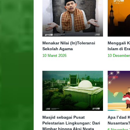
Menakar Nilai (In)Toleransi
Menggali K
Sekolah Agama
Islam di E
10 Maret 2026
10 Desember
Masjid sebagai Pusat
Apa I’dad K
Pelestarian Lingkungan: Dari
Nusantara
Mimbar hingga Aksi Nyata
6 November 