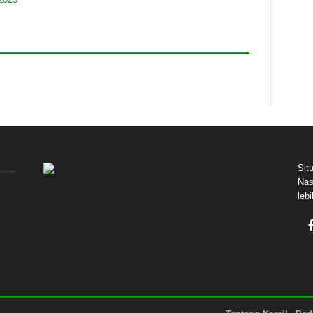
Sit
Nas
leb