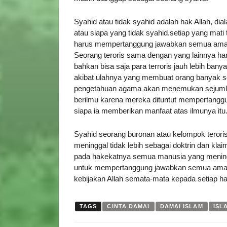
Syahid atau tidak syahid adalah hak Allah, di
atau siapa yang tidak syahid.setiap yang mati
harus mempertanggung jawabkan semua amal-a
Seorang teroris sama dengan yang lainnya 
bahkan bisa saja para terroris jauh lebih ban
akibat ulahnya yang membuat orang banyak s
pengetahuan agama akan menemukan sejumlah
berilmu karena mereka dituntut mempertangg
siapa ia memberikan manfaat atas ilmunya itu.
Syahid seorang buronan atau kelompok teroris
meninggal tidak lebih sebagai doktrin dan kl
pada hakekatnya semua manusia yang menin
untuk mempertanggung jawabkan semua amal
kebijakan Allah semata-mata kepada setiap 
TAGS
CINTA DAMAI
DAMAI ISLAM
ISL