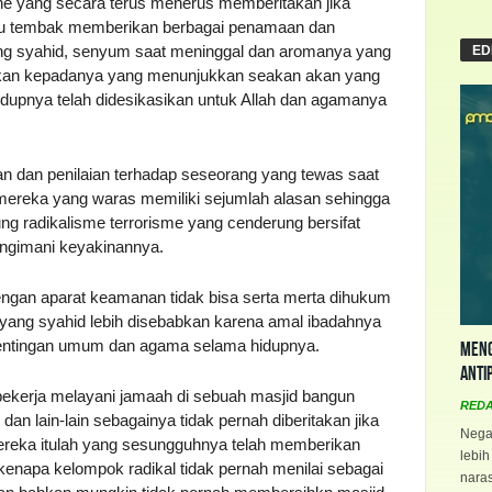
nline yang secara terus menerus memberitakan jika
aku tembak memberikan berbagai penamaan dan
ng syahid, senyum saat meninggal dan aromanya yang
ED
rikan kepadanya yang menunjukkan seakan akan yang
idupnya telah didesikasikan untuk Allah dan agamanya
n dan penilaian terhadap seseorang yang tewas saat
ereka yang waras memiliki sejumlah alasan sehingga
g radikalisme terrorisme yang cenderung bersifat
ngimani keyakinannya.
gan aparat keamanan tidak bisa serta merta dihukum
yang syahid lebih disebabkan karena amal ibadahnya
entingan umum dan agama selama hidupnya.
Meng
Anti
bekerja melayani jamaah di sebuah masjid bangun
RED
n lain-lain sebagainya tidak pernah diberitakan jika
Negar
ereka itulah yang sesungguhnya telah memberikan
lebih
kenapa kelompok radikal tidak pernah menilai sebagai
naras