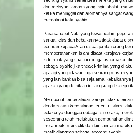
seorang syahid sementara mereka yang dihut
dan melayani jamaah yang ingin sholat lima w
ketika meninggal dan aromannya sangat wangi.
memaknai kata syahid.
Para sahabat Nabi yang tewas dalam peperan
sangat jelas dan kebaikannya tidak dapat dib
beriman kepada Allah disaat jumlah orang ber
mempertahankan Islam disaat kerajaan-kerjaa
kelompok yang saat ini mengatasnamakan dir
sebagai syahid jika tindak kriminal yang dil
apalagi yang dilawan juga seorang muslim ya
yang lain bahkan bisa saja amal kebaikannya j
apakah yang demikian ini langsung dikategori
Membunuh tanpa alasan sangat tidak dibenar
dendam atau kepentingan tertentu. Islam ti
pelakunya dianggap sebagai isi neraka, mere
seseorang telah melakukan pembunuhan dim
merampok, menculik dan lain lain lalu merek
masih dianggap sebagai seorang syahid.