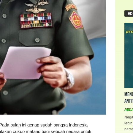
ED
Meng
Anti
RED
Negar
lebih
Pada bulan ini genap sudah bangsa Indonesia
naras
atakan cukup matang bagi sebuah negara untuk