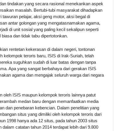
dan tindakan yang secara rasional menekankan aspek
esaikan masalah. Bertubi-tubi masyarakat dihadapkan
 tawuran pelajar, aksi geng motor, aksi begal di
erasan antar golongan yang mengatasnamakan agama,
adi di unit sosial yang paling kecil sekalipun seperti
 biasa dan tidak tabu dipertotonkan.
ian rentetan kekerasan di dalam negeri, tontonan
kelompok teroris baru, ISIS di Irak-Suriah, telah
ereka suguhkan sudah di luar batas dengan tanpa
a. Apa yang sangat berbahaya dari gerakan ISIS
makan agama dan mengajak seluruh warga dari negara
 oleh ISIS maupun kelompok teroris lainnya patut
 merambah medan baru dengan memanfaatkan media
an dan penebaran kebencian. Dalam penelitian yang
angan situs yang dimiliki oleh kelompok teroris dari
hun 1998 hanya ada 12 situs, pada tahun 2003 situs
 dalam catatan tahun 2014 terdapat lebih dari 9.800