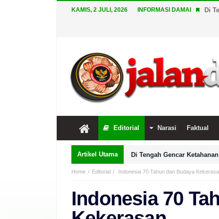
KAMIS, 2 JULI, 2026
INFORMASI DAMAI
Di T
Editorial
Narasi
Faktual
Artikel Utama
Di Tengah Gencar Ketahanan 
Home
Editorial
Indonesia 70 Tahun dan Budaya Kekeras
Indonesia 70 Ta
Kekerasan