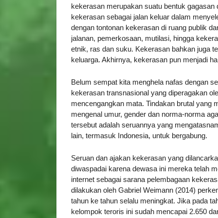
kekerasan merupakan suatu bentuk gagasan 
kekerasan sebagai jalan keluar dalam menyel
dengan tontonan kekerasan di ruang publik dari
jalanan, pemerkosaan, mutilasi, hingga kek
etnik, ras dan suku. Kekerasan bahkan juga terj
keluarga. Akhirnya, kekerasan pun menjadi hal
Belum sempat kita menghela nafas dengan sek
kekerasan transnasional yang diperagakan oleh 
mencengangkan mata. Tindakan brutal yang m
mengenal umur, gender dan norma-norma agam
tersebut adalah seruannya yang mengatasna
lain, termasuk Indonesia, untuk bergabung.
Seruan dan ajakan kekerasan yang dilancarkan
diwaspadai karena dewasa ini mereka telah
internet sebagai sarana pelembagaan kekeras
dilakukan oleh Gabriel Weimann (2014) perkemb
tahun ke tahun selalu meningkat. Jika pada ta
kelompok teroris ini sudah mencapai 2.650 dan