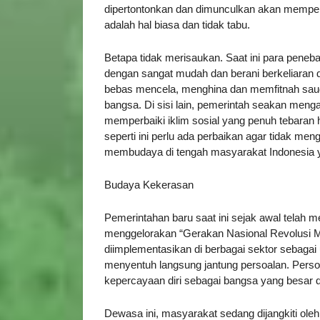
dipertontonkan dan dimunculkan akan mempen
adalah hal biasa dan tidak tabu.
Betapa tidak merisaukan. Saat ini para peneb
dengan sangat mudah dan berani berkeliaran di
bebas mencela, menghina dan memfitnah sa
bangsa. Di sisi lain, pemerintah seakan men
memperbaiki iklim sosial yang penuh tebaran h
seperti ini perlu ada perbaikan agar tidak m
membudaya di tengah masyarakat Indonesia 
Budaya Kekerasan
Pemerintahan baru saat ini sejak awal tela
menggelorakan “Gerakan Nasional Revolusi Me
diimplementasikan di berbagai sektor sebag
menyentuh langsung jantung persoalan. Perso
kepercayaan diri sebagai bangsa yang besar d
Dewasa ini, masyarakat sedang dijangkiti ol