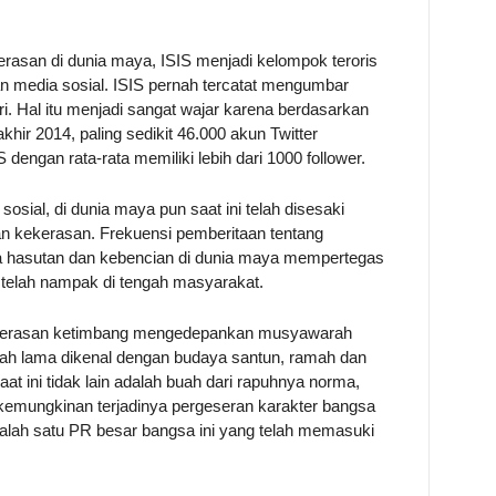
asan di dunia maya, ISIS menjadi kelompok teroris
an media sosial. ISIS pernah tercatat mengumbar
i. Hal itu menjadi sangat wajar karena berdasarkan
 akhir 2014, paling sedikit 46.000 akun Twitter
dengan rata-rata memiliki lebih dari 1000 follower.
sosial, di dunia maya pun saat ini telah disesaki
an kekerasan. Frekuensi pemberitaan tentang
a hasutan dan kebencian di dunia maya mempertegas
telah nampak di tengah masyarakat.
ekerasan ketimbang mengedepankan musyawarah
elah lama dikenal dengan budaya santun, ramah dan
t ini tidak lain adalah buah dari rapuhnya norma,
da kemungkinan terjadinya pergeseran karakter bangsa
 salah satu PR besar bangsa ini yang telah memasuki