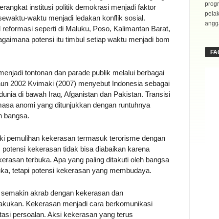
progr
erangkat institusi politik demokrasi menjadi faktor
pela
ewaktu-waktu menjadi ledakan konflik sosial.
angga
reformasi seperti di Maluku, Poso, Kalimantan Barat,
gaimana potensi itu timbul setiap waktu menjadi bom
FA
njadi tontonan dan parade publik melalui berbagai
ahun 2002 Kvimaki (2007) menyebut Indonesia sebagai
unia di bawah Iraq, Afganistan dan Pakistan. Transisi
 masa anomi yang ditunjukkan dengan runtuhnya
n bangsa.
ki pemulihan kekerasan termasuk terorisme dengan
 potensi kekerasan tidak bisa diabaikan karena
rasan terbuka. Apa yang paling ditakuti oleh bangsa
uka, tetapi potensi kekerasan yang membudaya.
i semakin akrab dengan kekerasan dan
akukan. Kekerasan menjadi cara berkomunikasi
asi persoalan. Aksi kekerasan yang terus