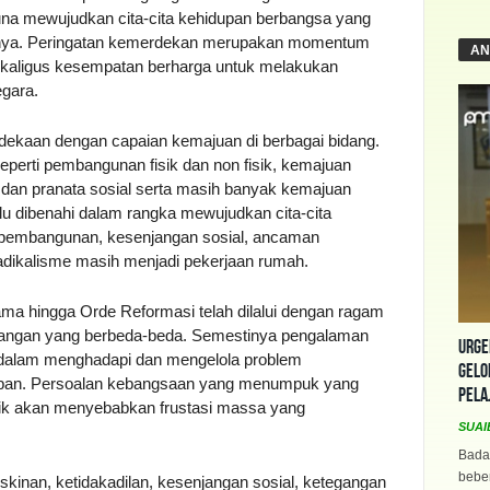
una mewujudkan cita-cita kehidupan berbangsa yang
rganya. Peringatan kemerdekan merupakan momentum
AN
kaligus kesempatan berharga untuk melakukan
egara.
dekaan dengan capaian kemajuan di berbagai bidang.
seperti pembangunan fisik dan non fisik, kemajuan
an dan pranata sosial serta masih banyak kemajuan
lu dibenahi dalam rangka mewujudkan cita-cita
 pembangunan, kesenjangan sosial, ancaman
 radikalisme masih menjadi pekerjaan rumah.
ama hingga Orde Reformasi telah dilalui dengan ragam
ntangan yang berbeda-beda. Semestinya pengalaman
Urge
i dalam menghadapi dan mengelola problem
Gelo
depan. Persoalan kebangsaan yang menumpuk yang
Pela
baik akan menyebabkan frustasi massa yang
SUAI
Bada
beber
skinan, ketidakadilan, kesenjangan sosial, ketegangan