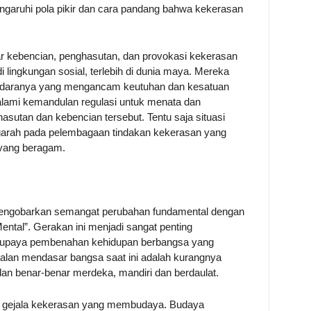
garuhi pola pikir dan cara pandang bahwa kekerasan
ar kebencian, penghasutan, dan provokasi kekerasan
 lingkungan sosial, terlebih di dunia maya. Mereka
udaranya yang mengancam keutuhan dan kesatuan
galami kemandulan regulasi untuk menata dan
asutan dan kebencian tersebut. Tentu saja situasi
engarah pada pelembagaan tindakan kekerasan yang
yang beragam.
h mengobarkan semangat perubahan fundamental dengan
ntal”. Gerakan ini menjadi sangat penting
ai upaya pembenahan kehidupan berbangsa yang
alan mendasar bangsa saat ini adalah kurangnya
an benar-benar merdeka, mandiri dan berdaulat.
eh gejala kekerasan yang membudaya. Budaya