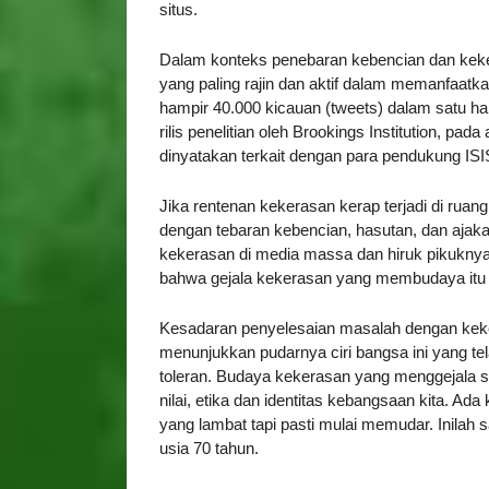
situs.
Dalam konteks penebaran kebencian dan keker
yang paling rajin dan aktif dalam memanfaatk
hampir 40.000 kicauan (tweets) dalam satu har
rilis penelitian oleh Brookings Institution, pada
dinyatakan terkait dengan para pendukung ISIS 
Jika rentenan kekerasan kerap terjadi di ruang 
dengan tebaran kebencian, hasutan, dan ajak
kekerasan di media massa dan hiruk pikukny
bahwa gejala kekerasan yang membudaya itu 
Kesadaran penyelesaian masalah dengan k
menunjukkan pudarnya ciri bangsa ini yang t
toleran. Budaya kekerasan yang menggejala saa
nilai, etika dan identitas kebangsaan kita. A
yang lambat tapi pasti mulai memudar. Inilah
usia 70 tahun.