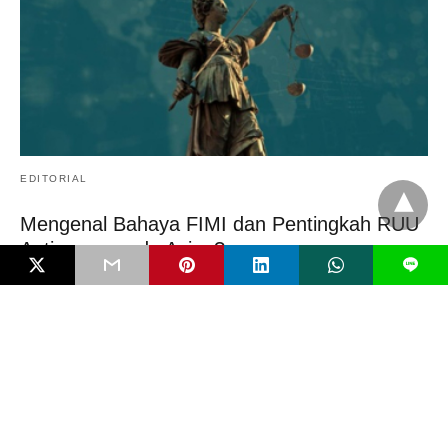
EDITORIAL
Mengenal Bahaya FIMI dan Pentingkah RUU
Antipropaganda Asing?
L
Negara modern jarang runtuh karena kudeta bersenjata. Ia lebih
sering melemah secara perlahan karena dikikis…
6 bulan ago