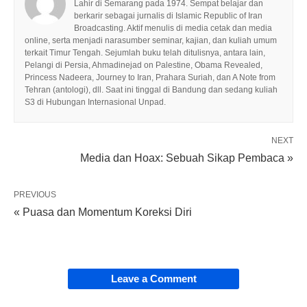
Lahir di Semarang pada 1974. Sempat belajar dan
berkarir sebagai jurnalis di Islamic Republic of Iran
Broadcasting. Aktif menulis di media cetak dan media
online, serta menjadi narasumber seminar, kajian, dan kuliah umum
terkait Timur Tengah. Sejumlah buku telah ditulisnya, antara lain,
Pelangi di Persia, Ahmadinejad on Palestine, Obama Revealed,
Princess Nadeera, Journey to Iran, Prahara Suriah, dan A Note from
Tehran (antologi), dll. Saat ini tinggal di Bandung dan sedang kuliah
S3 di Hubungan Internasional Unpad.
NEXT
Media dan Hoax: Sebuah Sikap Pembaca »
PREVIOUS
« Puasa dan Momentum Koreksi Diri
Leave a Comment