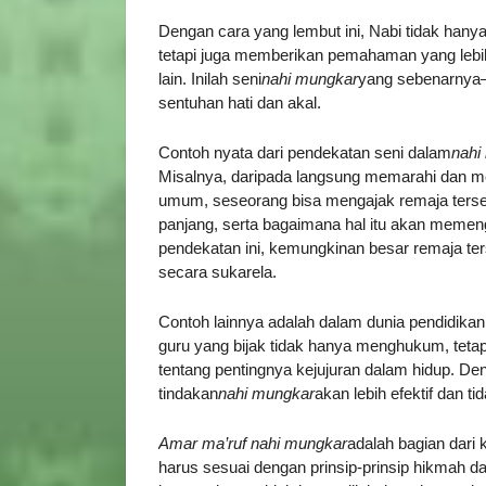
Dengan cara yang lembut ini, Nabi tidak han
tetapi juga memberikan pemahaman yang lebi
lain. Inilah seni
nahi mungkar
yang sebenarnya—
sentuhan hati dan akal.
Contoh nyata dari pendekatan seni dalam
nahi
Misalnya, daripada langsung memarahi dan m
umum, seseorang bisa mengajak remaja terse
panjang, serta bagaimana hal itu akan meme
pendekatan ini, kemungkinan besar remaja te
secara sukarela.
Contoh lainnya adalah dalam dunia pendidika
guru yang bijak tidak hanya menghukum, teta
tentang pentingnya kejujuran dalam hidup.
tindakan
nahi mungkar
akan lebih efektif dan 
Amar ma’ruf nahi mungkar
adalah bagian dari
harus sesuai dengan prinsip-prinsip hikmah