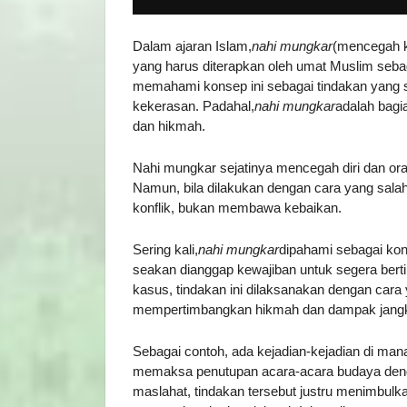
Dalam ajaran Islam,
nahi mungkar
(mencegah k
yang harus diterapkan oleh umat Muslim seba
memahami konsep ini sebagai tindakan yang 
kekerasan. Padahal,
nahi mungkar
adalah bag
dan hikmah.
Nahi mungkar sejatinya mencegah diri dan ora
Namun, bila dilakukan dengan cara yang salah
konflik, bukan membawa kebaikan.
Sering kali,
nahi mungkar
dipahami sebagai ko
seakan dianggap kewajiban untuk segera ber
kasus, tindakan ini dilaksanakan dengan ca
mempertimbangkan hikmah dan dampak jangk
Sebagai contoh, ada kejadian-kejadian di man
memaksa penutupan acara-acara budaya den
maslahat, tindakan tersebut justru menimbul