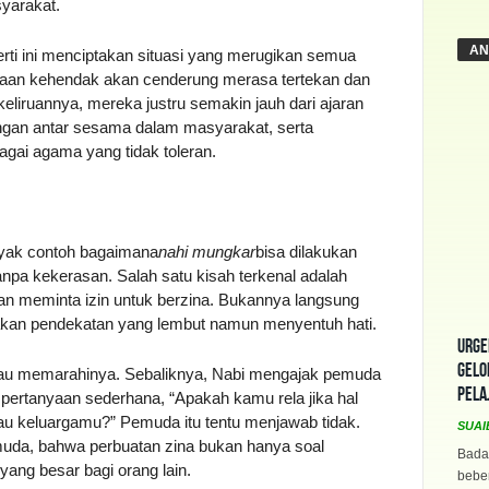
yarakat.
AN
erti ini menciptakan situasi yang merugikan semua
aan kehendak akan cenderung merasa tertekan dan
ekeliruannya, mereka justru semakin jauh dari ajaran
ngan antar sesama dalam masyarakat, serta
agai agama yang tidak toleran.
ak contoh bagaimana
nahi mungkar
bisa dilakukan
npa kekerasan. Salah satu kisah terkenal adalah
n meminta izin untuk berzina. Bukannya langsung
an pendekatan yang lembut namun menyentuh hati.
Urge
Gelo
atau memarahinya. Sebaliknya, Nabi mengajak pemuda
Pela
ertanyaan sederhana, “Apakah kamu rela jika hal
au keluargamu?” Pemuda itu tentu menjawab tidak.
SUAI
uda, bahwa perbuatan zina bukan hanya soal
Bada
 yang besar bagi orang lain.
beber