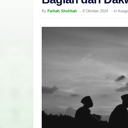
By
Farhah Sholihah
-
8 Oktober 2024
- In
Keag