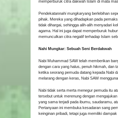
memperburuk citra dakwah Islam di mata mas
Pendekatan
nahi mungkar
yang berlebihan sep
pihak. Mereka yang dihadapkan pada pemaks
tidak dihargai, sehingga alih-alih menyadari k
agama. Hal ini juga dapat memperburuk hubu
memunculkan citra negatif terhadap Islam seb
Nahi Mungkar: Sebuah Seni Berdakwah
Nabi Muhammad SAW telah memberikan bany
dengan cara yang halus, penuh hikmah, dan ta
ketika seorang pemuda datang kepada Nabi da
melarang dengan keras, Nabi SAW menggunak
Nabi tidak serta merta menegur pemuda itu 
tersebut untuk merenung dengan mengajukan p
yang sama terjadi pada ibumu, saudaramu, at
Pertanyaan ini membuka kesadaran sang pem
keinginan pribadi, tetapi juga memiliki dampak