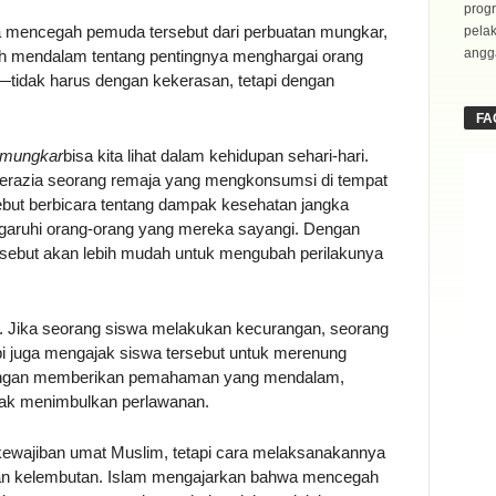
progr
ya mencegah pemuda tersebut dari perbuatan mungkar,
pela
angga
h mendalam tentang pentingnya menghargai orang
tidak harus dengan kekerasan, tetapi dengan
FA
 mungkar
bisa kita lihat dalam kehidupan sehari-hari.
erazia seorang remaja yang mengkonsumsi di tempat
but berbicara tentang dampak kesehatan jangka
ngaruhi orang-orang yang mereka sayangi. Dengan
rsebut akan lebih mudah untuk mengubah perilakunya
n. Jika seorang siswa melakukan kecurangan, seorang
pi juga mengajak siswa tersebut untuk merenung
 Dengan memberikan pemahaman yang mendalam,
tidak menimbulkan perlawanan.
 kewajiban umat Muslim, tetapi cara melaksanakannya
 dan kelembutan. Islam mengajarkan bahwa mencegah