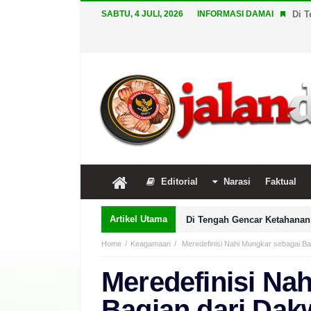
SABTU, 4 JULI, 2026
INFORMASI DAMAI
Di T
Editorial
Narasi
Faktual
Artikel Utama
Di Tengah Gencar Ketahanan 
Home
Keagamaan
Meredefinisi Nahi Mungkar sebagai B
Meredefinisi Na
Bagian dari Da