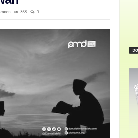
amaan
368
0
DO