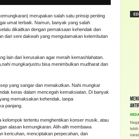
ED
emungkaran) merupakan salah satu prinsip penting
gai umat terbaik. Namun, banyak yang salah
selalu dikaitkan dengan pemaksaan kehendak dan
ian dari seni dakwah yang mengutamakan kelembutan
ng lain dari kerusakan agar meraih kemashlahatan.
,
nahi mungkar
justru bisa menimbulkan mudharat dan
nsep yang sangar dan menakutkan. Nahi mungkar
tindak keras dalam mencegah kemaksiatan. Di banyak
Meng
ra yang memaksakan kehendak, tanpa
Anti
a panjang.
RED
a kelompok tertentu menghentikan konser musik, atau
Negar
gan alasan kemungkaran. Alih-alih membawa
lebih
kan kericuhan, menciptakan perpecahan, dan
naras