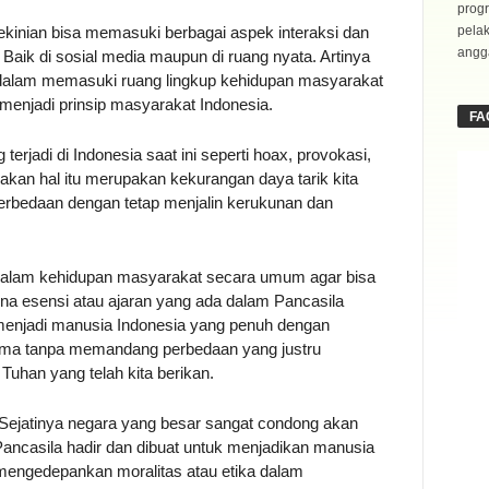
progr
kinian bisa memasuki berbagai aspek interaksi dan
pela
angga
Baik di sosial media maupun di ruang nyata. Artinya
dalam memasuki ruang lingkup kehidupan masyarakat
u menjadi prinsip masyarakat Indonesia.
FA
erjadi di Indonesia saat ini seperti hoax, provokasi,
kan hal itu merupakan kekurangan daya tarik kita
rbedaan dengan tetap menjalin kerukunan dan
uk dalam kehidupan masyarakat secara umum agar bisa
 esensi atau ajaran yang ada dalam Pancasila
enjadi manusia Indonesia yang penuh dengan
sama tanpa memandang perbedaan yang justru
Tuhan yang telah kita berikan.
Sejatinya negara yang besar sangat condong akan
 Pancasila hadir dan dibuat untuk menjadikan manusia
 mengedepankan moralitas atau etika dalam