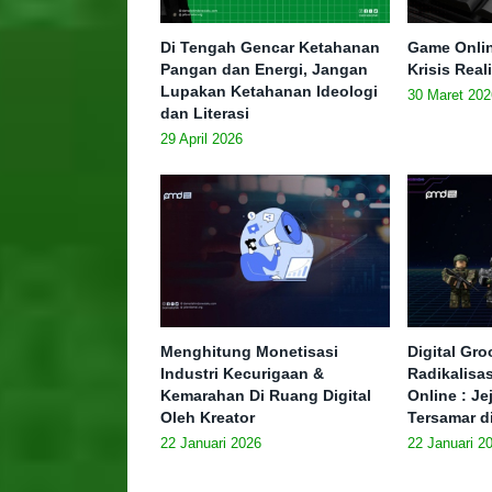
Di Tengah Gencar Ketahanan
Game Onlin
Pangan dan Energi, Jangan
Krisis Real
Lupakan Ketahanan Ideologi
30 Maret 202
dan Literasi
29 April 2026
Menghitung Monetisasi
Digital Gr
Industri Kecurigaan &
Radikalisa
Kemarahan Di Ruang Digital
Online : J
Oleh Kreator
Tersamar d
22 Januari 2026
22 Januari 2