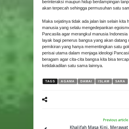
berinteraksi maupun hidup berdampingan tanp
akan terpecah sehingga permusuhan satu sam
Maka sejatinya tidak ada jalan lain selain kit
manusia yang selalu mengedepankan egoisme d
Pancasila agar merangkul manusia Indonesia l
layak bagi penerus bangsa yang akan datang me
pemikiran yang hanya mementingkan satu golo
perisai utama dalam menjaga ideologi Pancas
beragam agar cita-cita bangsa kita bisa terca
ketidakadilan satu sama lainnya.
TAGS
AGAMA
DAMAI
ISLAM
SARA
Previous article
Khalifah Masa Kini, Merawat