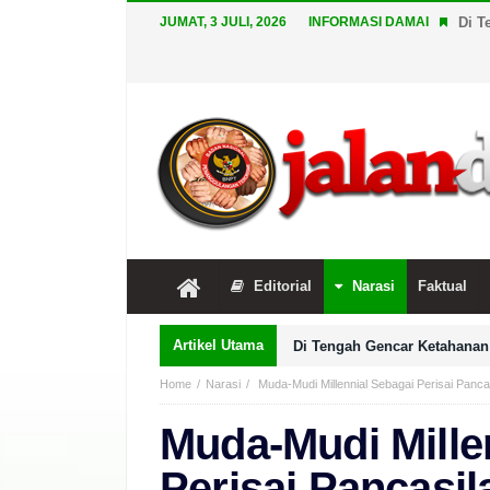
JUMAT, 3 JULI, 2026
INFORMASI DAMAI
Di T
Editorial
Narasi
Faktual
Artikel Utama
Di Tengah Gencar Ketahanan 
Home
Narasi
Muda-Mudi Millennial Sebagai Perisai Panca
Muda-Mudi Mille
Perisai Pancasil