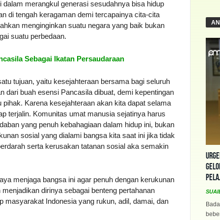
isi dalam merangkul generasi sesudahnya bisa hidup
 di tengah keragaman demi tercapainya cita-cita
AN
bahkan menginginkan suatu negara yang baik bukan
gai suatu perbedaan.
ncasila Sebagai Ikatan Persaudaraan
satu tujuan, yaitu kesejahteraan bersama bagi seluruh
n dari buah esensi Pancasila dibuat, demi kepentingan
pihak. Karena kesejahteraan akan kita dapat selama
ap terjalin. Komunitas umat manusia sejatinya harus
aban yang penuh kebahagiaan dalam hidup ini, bukan
an sosial yang dialami bangsa kita saat ini jika tidak
erdarah serta kerusakan tatanan sosial aka semakin
Urge
Gelo
Pela
paya menjaga bangsa ini agar penuh dengan kerukunan
 menjadikan dirinya sebagai benteng pertahanan
SUAI
p masyarakat Indonesia yang rukun, adil, damai, dan
Bada
beber