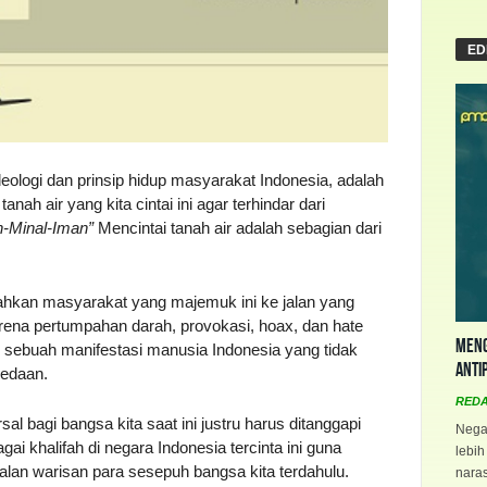
ED
eologi dan prinsip hidup masyarakat Indonesia, adalah
ah air yang kita cintai ini agar terhindar dari
n-Minal-Iman”
Mencintai tanah air adalah sebagian dari
hkan masyarakat yang majemuk ini ke jalan yang
ena pertumpahan darah, provokasi, hoax, dan hate
Meng
sebuah manifestasi manusia Indonesia yang tidak
Anti
bedaan.
RED
al bagi bangsa kita saat ini justru harus ditanggapi
Negar
ai khalifah di negara Indonesia tercinta ini guna
lebih
lan warisan para sesepuh bangsa kita terdahulu.
naras