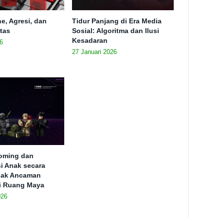
e, Agresi, dan
Tidur Panjang di Era Media
itas
Sosial: Algoritma dan Ilusi
Kesadaran
6
27 Januari 2026
ooming dan
si Anak secara
ejak Ancaman
i Ruang Maya
026