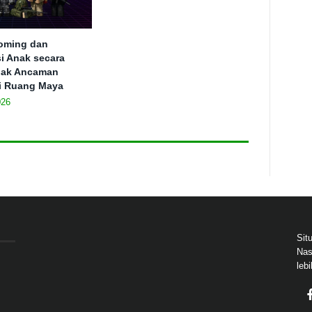
ooming dan
si Anak secara
ejak Ancaman
i Ruang Maya
026
Sit
Nas
leb