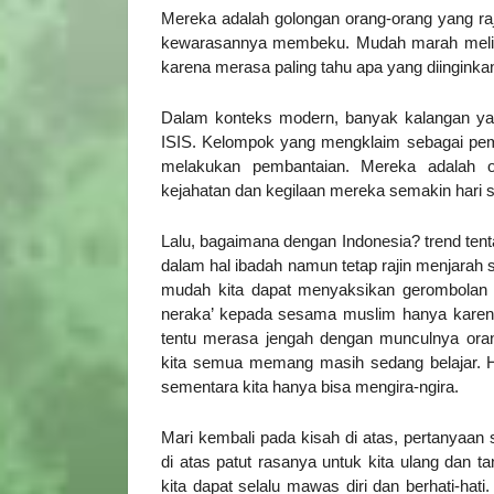
Mereka adalah golongan orang-orang yang r
kewarasannya membeku. Mudah marah melih
karena merasa paling tahu apa yang diinginka
Dalam konteks modern, banyak kalangan yan
ISIS. Kelompok yang mengklaim sebagai pem
melakukan pembantaian. Mereka adalah o
kejahatan dan kegilaan mereka semakin har
Lalu, bagaimana dengan Indonesia? trend tent
dalam hal ibadah namun tetap rajin menjarah 
mudah kita dapat menyaksikan gerombolan ora
neraka’ kepada sesama muslim hanya karen
tentu merasa jengah dengan munculnya oran
kita semua memang masih sedang belajar. Ha
sementara kita hanya bisa mengira-ngira.
Mari kembali pada kisah di atas, pertanyaan 
di atas patut rasanya untuk kita ulang dan ta
kita dapat selalu mawas diri dan berhati-hati. 