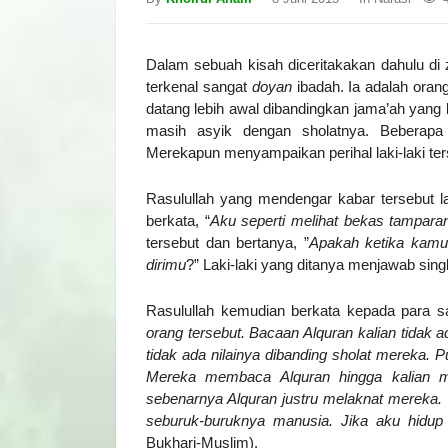
Dalam sebuah kisah diceritakakan dahulu di 
terkenal sangat
doyan
ibadah. Ia adalah orang
datang lebih awal dibandingkan jama’ah yang la
masih asyik dengan sholatnya. Beberapa 
Merekapun menyampaikan perihal laki-laki te
Rasulullah yang mendengar kabar tersebut lant
berkata, “
Aku seperti melihat bekas tampara
tersebut dan bertanya, ”
Apakah ketika kamu 
dirimu
?” Laki-laki yang ditanya menjawab singk
Rasulullah kemudian berkata kepada para s
orang tersebut. Bacaan Alquran kalian tidak 
tidak ada nilainya dibanding sholat mereka. 
Mereka membaca Alquran hingga kalian me
sebenarnya Alquran justru melaknat mereka.
seburuk-buruknya manusia. Jika aku hidup
Bukhari-Muslim).