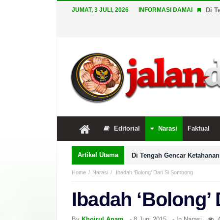
JUMAT, 3 JULI, 2026
INFORMASI DAMAI
Di T
Editorial
Narasi
Faktual
Artikel Utama
Di Tengah Gencar Ketahanan 
Home
Narasi
Ibadah ‘Bolong’ Dari Si Sombong
Ibadah ‘Bolong’
By
Khoirul Anam
-
8 Juni 2015
- In
Narasi
4