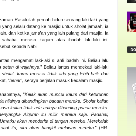
zaman Rasulullah pernah hidup seorang laki-laki yang
 yang selalu datang ke masjid untuk sholat jamaah, ia
in, dan ketika jama’ah yang lain pulang dari masjid, ia
sahabat merasa kagum atas ibadah laki-laki ini.
rsebut kepada Nabi.
DO
as mengamati laki-laki si ahli ibadah ini. Beliau lalu
n setan di wajahnya
.” Beliau lantas mendekati laki-laki
sholat, kamu merasa tidak ada yang lebih baik dari
at, “
benar
”, seraya berjalan masuk kedalam masjid.
ahabatnya, ”
Kelak akan muncul kaum dari keturunan
ada nilainya dibandingkan bacaan mereka. Sholat kalian
Puasa kalian tidak ada artinya dibanding puasa mereka.
nyangka Alquran itu milik mereka saja. Padahal,
 Umatku akan menderita di tangan mereka. Merekalah
 saat itu, aku akan bangkit melawan mereka.
” (HR.