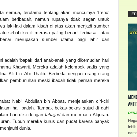
ita semua, terutama tentang akan munculnya ‘trend’
ED
 dalam beribadah, namun rupanya tidak segan untuk
 laki-laki dalam kisah di atas akan menjadi sumber
tu sebab kecil: merasa paling benar! Terbiasa –atau
 benar merupakan sumber utama bagi lahir dan
ni adalah ‘bapak’ dari anak-anak yang dikemudian hari
nama Khawarij. Mereka adalah kelompok sadis yang
ina Ali bin Abi Thalib. Berbeda dengan orang-orang
lkan pembunuhan meski ibadah tidak pernah mereka
Meng
at Nabi, Abdullah bin Abbas, menjelaskan ciri-ciri
Anti
alam hal ibadah. Tampak bekas-bekas sujud di dahi
RED
lam hari diisi dengan
tahajjud
dan membaca Alquran.
Negar
Quran. Tubuh mereka kurus dan pucat karena banyak
lebih
menjauhi dunia.
naras