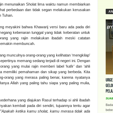
ajin menunaikan Sholat lima waktu namun membiarkan
at perbedaan dan tidak segan melakukan kerusakan
AN
n Tuhan.
g meyakini bahwa Khawarij versi baru ada pada diri
egang kebenaran tunggal yang tidak keberatan untuk
rang yang rajin melakukan ibadah meski catatan
i semakin membuncah.
ang munculnya orang-orang yang kelihatan ‘mengkilap’
sepertinya memang sedang terjadi di negeri ini. Dengan
ng yang mulai rajin memberi label ‘kafir’ dan ‘ahli
a memiliki pemahaman dan sikap yang berbeda. Kita
g-orang yang merasa paling benar, karena nyatanya
Urge
nya Allah yang paling tahu siapa yang paling mulia,
Gelo
Pela
SUAI
sederhana yang diajukan Rasul terhadap si ahli ibadah
Bada
nyakan kembali pada diri sendiri, tujuannya tentu agar
beber
”
Apakah ketika kamu sholat, kamu merasa tidak ada