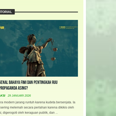
ITORIAL
enal Bahaya FIMI dan Pentingkah RUU
propaganda Asing?
AKSI
29 JANUARI 2026
a modern jarang runtuh karena kudeta bersenjata. Ia
 sering melemah secara perlahan karena dikikis oleh
i, digerogoti oleh keraguan publik, dan ...