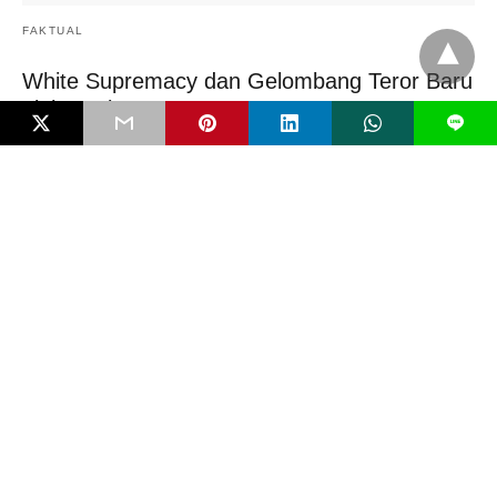
FAKTUAL
White Supremacy dan Gelombang Teror Baru
oleh Anak
L
Serangan bom molotov di SMP Negeri 3 Sungai Raya, Kalimantan
Barat, awal Februari 2026 tak…
5 bulan ago
EDITORIAL