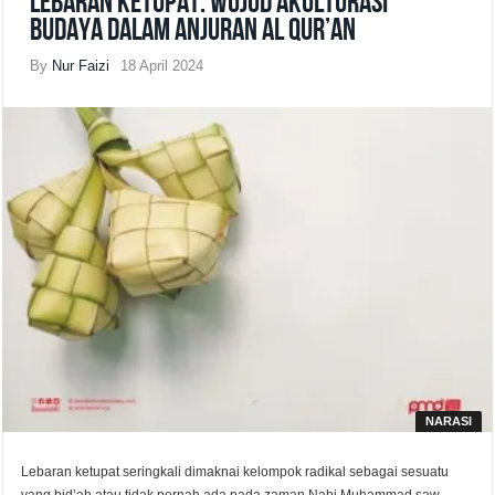
Lebaran Ketupat: Wujud Akulturasi
Budaya Dalam Anjuran Al Qur’an
By
Nur Faizi
18 April 2024
NARASI
Lebaran ketupat seringkali dimaknai kelompok radikal sebagai sesuatu
yang bid’ah atau tidak pernah ada pada zaman Nabi Muhammad saw.