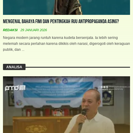
Mengenal Bahaya FIMI dan Pentingkah RUU Antipropaganda Asing?
REDAKSI
29 JANUARI 2026
Negara modern jarang runtuh karena kudeta bersenjata. Ia lebih sering
melemah secara perlahan karena dikikis oleh narasi, digerogoti oleh keraguan
publik, dan ...
ANALISA