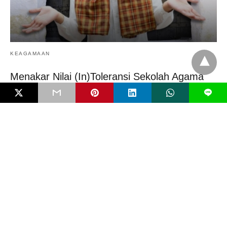
KEAGAMAAN
Menakar Nilai (In)Toleransi Sekolah Agama
Preferensi orang tua memasukkan anaknya ke sekolah agama
L
sangat bisa dipahami. Terutama di Indonesia. Sebagai…
4 bulan ago