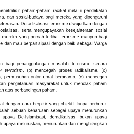
enetralisir paham-paham radikal melalui pendekatan
gama, dan sosial-budaya bagi mereka yang dipengaruhi
ekerasan. Deradikalisasi terorisme diwujudkan dengan
sosialisasi, serta mengupayakan kesejahteraan sosial
 mereka yang pernah terlibat terorisme maupun bagi
me dan mau berpartisipasi dengan baik sebagai Warga
juan bagi penanggulangan masalah terorisme secara
r terrorism
, (b) mencegah proses radikalisme, (c)
n, permusuhan antar umat beragama, (d) mencegah
katkan pengetahuan masyarakat untuk menolak paham
nah atas perbandingan paham.
al dengan cara berpikir yang objektif tanpa berburuk
i adalah sebuah keharusan sebagai upaya menurunkan
an upaya De-Islamisasi, deradikalisasi bukan upaya
alah upaya meluruskan, menurunkan dan menghilangkan