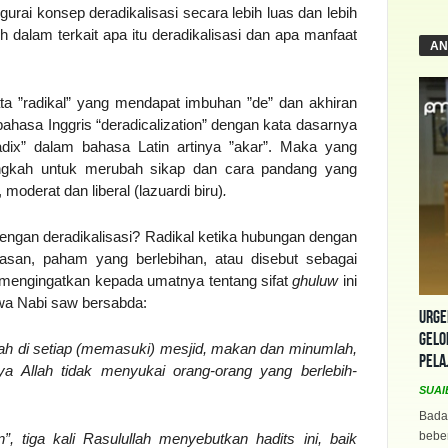
urai konsep deradikalisasi secara lebih luas dan lebih
ih dalam terkait apa itu deradikalisasi dan apa manfaat
AN
ata ”radikal” yang mendapat imbuhan ”de” dan akhiran
ah bahasa Inggris “deradicalization” dengan kata dasarnya
radix” dalam bahasa Latin artinya ”akar”. Maka yang
langkah untuk merubah sikap dan cara pandang yang
 moderat dan liberal (lazuardi biru)
.
engan deradikalisasi? Radikal ketika hubungan dengan
asan, paham yang berlebihan, atau disebut sebagai
engingatkan kepada umatnya tentang sifat
g
huluw
ini
hwa Nabi saw bersabda:
Urge
Gelo
ah di setiap (memasuki) mesjid, makan dan minumlah,
Pela
ya Allah tidak menyukai orang-orang yang berlebih-
SUAI
Bada
beber
”, tiga kali Rasulullah menyebutkan hadits ini, baik