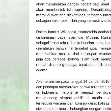
akan memberikan danpak negatif bagi umat I
akan membentuk Islamophobia. Deradikalisa
menyudutkan dan diskriminasi terhadap umat 
sebagian kelompok inilah yang semestinya diur
Dalam kamus Wikipedia, Islamofobia adalah i
diskriminasi pada Islam dan Muslim. Runny
sebagai “rasa takut dan kebencian terhadap
dinyatakan bahwa hal tersebut juga meruju
memisahkan mereka dari kehidupan ekonomi
juga ada persepsi bahwa Islam tidak memp
rendah dibanding budaya barat dan lebih beru
agama
Aksi terorisme pada tanggal 14 Januari 2016
dan pendapat masyarakat bahwa terorisme se
di Indonesia. Terorisme menjadi pembic
mengundang simpati publik di media so
terkecuali wacana dan konsep deradikalisas
diwacanakan atau dihubungkan dengan instit