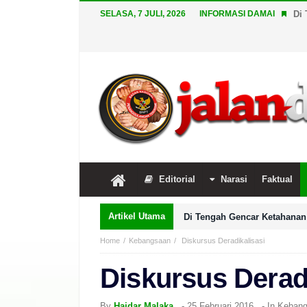
SELASA, 7 JULI, 2026
INFORMASI DAMAI
Di 
Editorial
Narasi
Faktual
Artikel Utama
Di Tengah Gencar Ketahanan 
Home
Kebangsaan
Diskursus Deradikalisasi
Diskursus Deradi
By
Haidar Malaka
-
25 Februari 2016
- In
Keban