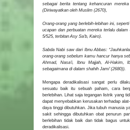
sebagai berita tentang kehancuran merek
(Diriwayatkan oleh Muslim (2670),
Orang-orang yang berlebih-lebihan ini, seper
ucapan dan perbuatan mereka terlalu dalam
5/525, terbitan Asy Sa’b, Kairo).
Sabda Nabi saw dari Ibnu Abbas: “Jauhkanlah
orang-orang sebelum kamu hancur hanya seba
Ahmad, Nasa’i, Ibnu Majjah, Al-Hakim, 
sebagaimana di dalam shahih Jami’ (2680)).
Mengapa deradikalisasi sangat perlu dilak
sesuatu baik itu sebuah paham, cara berp
berlebihan. Lihat saja tegangan listrik yang tida
dapat menyebabkan kerusakan terhadap alat-al
daya tinggi dibutuhkan. Jika tubuh manusia y
sakit sehingga dibutuhkan obat penurun pa
berlebihan tidak baik dan tidak bagus untuk
deradikalisasi.