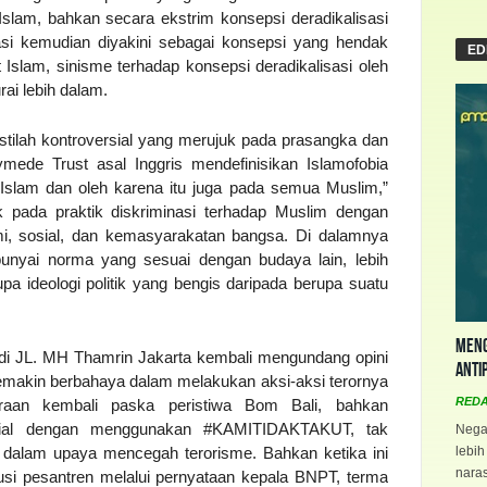
slam, bahkan secara ekstrim konsepsi deradikalisasi
si kemudian diyakini sebagai konsepsi yang hendak
ED
Islam, sinisme terhadap konsepsi deradikalisasi oleh
ai lebih dalam.
stilah kontroversial yang merujuk pada prasangka dan
mede Trust asal Inggris mendefinisikan Islamofobia
 Islam dan oleh karena itu juga pada semua Muslim,”
k pada praktik diskriminasi terhadap Muslim dengan
, sosial, dan kemasyarakatan bangsa. Di dalamnya
unyai norma yang sesuai dengan budaya lain, lebih
pa ideologi politik yang bengis daripada berupa suatu
Meng
 di JL. MH Thamrin Jakarta kembali mengundang opini
Anti
makin berbahaya dalam melakukan aksi-aksi terornya
RED
araan kembali paska peristiwa Bom Bali, bahkan
sial dengan menggunakan #KAMITIDAKTAKUT, tak
Negar
i dalam upaya mencegah terorisme. Bahkan ketika ini
lebih
naras
usi pesantren melalui pernyataan kepala BNPT, terma