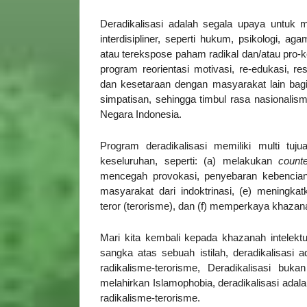
Deradikalisasi adalah segala upaya untuk m
interdisipliner, seperti hukum, psikologi, a
atau terekspose paham radikal dan/atau pro-k
program reorientasi motivasi, re-edukasi, re
dan kesetaraan dengan masyarakat lain bagi
simpatisan, sehingga timbul rasa nasionalis
Negara Indonesia.
Program deradikalisasi memiliki multi tu
keseluruhan, seperti: (a) melakukan
counte
mencegah provokasi, penyebaran kebencia
masyarakat dari indoktrinasi, (e) mening
teror (terorisme), dan (f) memperkaya khaza
Mari kita kembali kepada khazanah intelektu
sangka atas sebuah istilah, deradikalisas
radikalisme-terorisme, Deradikalisasi buk
melahirkan Islamophobia, deradikalisasi ad
radikalisme-terorisme.