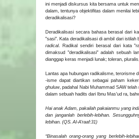
ini menjadi diskursus kita bersama untuk meng
dalam, tentunya objektifitas dalam menilai leb
deradikalisasi?
Deradikalisasi secara bahasa berasal dari k
”sasi”. Kata deradikalisasi di ambil dari istil
radical
. Radikal sendiri berasal dari kata ”
dimaksud ”deradikalisasi” adalah sebuah 
dianggap keras menjadi lunak; toleran, pluralis,
Lantas apa hubungan radikalisme, terorisme d
-isme dapat diartikan sebagai paham keker
ghuluw
, padahal Nabi Muhammad SAW telah m
dalam sebuah hadits dari Ibnu Mas’ud ra, ba
Hai anak Adam, pakailah pakaianmu yang ind
dan janganlah berlebih-lebihan. Sesungguhn
lebihan. (QS. Al-A’raaf:31)
“Binasalah orang-orang yang berlebih-lebihan