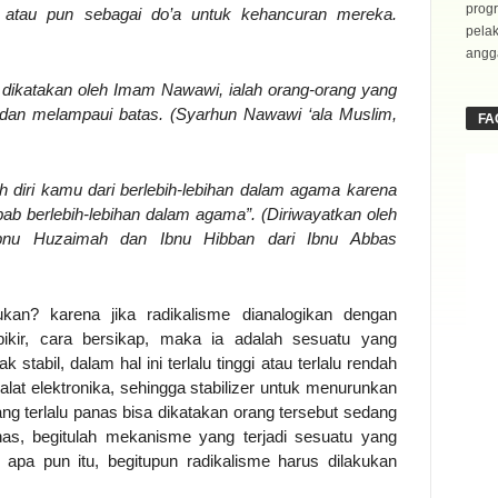
progr
a atau pun sebagai do’a untuk kehancuran mereka.
pela
angga
ti dikatakan oleh Imam Nawawi, ialah orang-orang yang
 dan melampaui batas. (Syarhun Nawawi ‘ala Muslim,
FA
 diri kamu dari berlebih-lebihan dalam agama karena
b berlebih-lebihan dalam agama”. (Diriwayatkan oleh
Ibnu Huzaimah dan Ibnu Hibban dari Ibnu Abbas
ukan? karena jika radikalisme dianalogikan dengan
ikir, cara bersikap, maka ia adalah sesuatu yang
k stabil, dalam hal ini terlalu tinggi atau terlalu rendah
at elektronika, sehingga stabilizer untuk menurunkan
ang terlalu panas bisa dikatakan orang tersebut sedang
nas, begitulah mekanisme yang terjadi sesuatu yang
 apa pun itu, begitupun radikalisme harus dilakukan