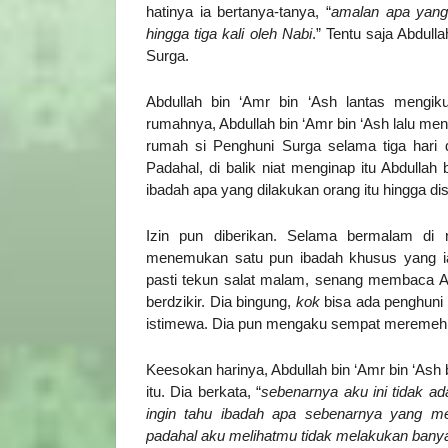
hatinya ia bertanya-tanya, “
amalan apa yang
hingga tiga kali oleh Nabi
.” Tentu saja Abdulla
Surga.
Abdullah bin ‘Amr bin ‘Ash lantas mengikut
rumahnya, Abdullah bin ‘Amr bin ‘Ash lalu me
rumah si Penghuni Surga selama tiga hari
Padahal, di balik niat menginap itu Abdullah
ibadah apa yang dilakukan orang itu hingga d
Izin pun diberikan. Selama bermalam di 
menemukan satu pun ibadah khusus yang ia
pasti tekun salat malam, senang membaca A
berdzikir. Dia bingung,
kok
bisa ada penghuni 
istimewa. Dia pun mengaku sempat meremehka
Keesokan harinya, Abdullah bin ‘Amr bin ‘Ash
itu. Dia berkata, “
sebenarnya aku ini tidak a
ingin tahu ibadah apa sebenarnya yang m
padahal aku melihatmu tidak melakukan bany