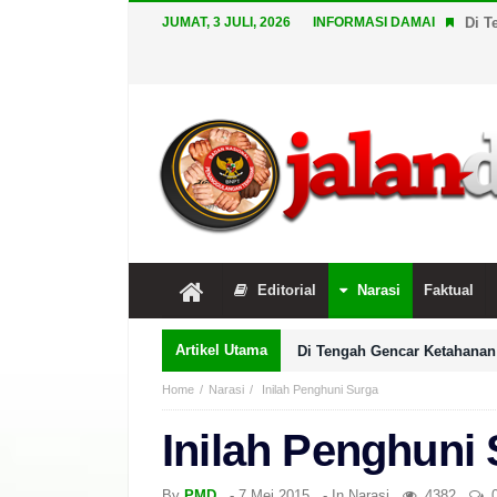
JUMAT, 3 JULI, 2026
INFORMASI DAMAI
Di T
Editorial
Narasi
Faktual
Artikel Utama
Di Tengah Gencar Ketahanan 
Home
Narasi
Inilah Penghuni Surga
Inilah Penghuni
By
PMD
-
7 Mei 2015
- In
Narasi
4382