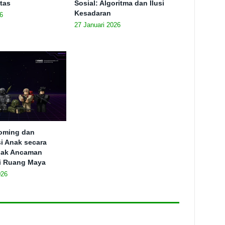
itas
Sosial: Algoritma dan Ilusi
Kesadaran
6
27 Januari 2026
ooming dan
si Anak secara
ejak Ancaman
i Ruang Maya
026