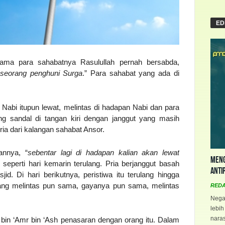
ED
sama para sahabatnya Rasulullah pernah bersabda,
t seorang penghuni Surga
.” Para sahabat yang ada di
abi itupun lewat, melintas di hadapan Nabi dan para
g sandal di tangan kiri dengan janggut yang masih
ia dari kalangan sahabat Ansor.
annya, “
sebentar lagi di hadapan kalian akan lewat
Meng
 seperti hari kemarin terulang. Pria berjanggut basah
Anti
. Di hari berikutnya, peristiwa itu terulang hingga
yang melintas pun sama, gayanya pun sama, melintas
RED
Negar
lebih
naras
bin ‘Amr bin ‘Ash penasaran dengan orang itu. Dalam