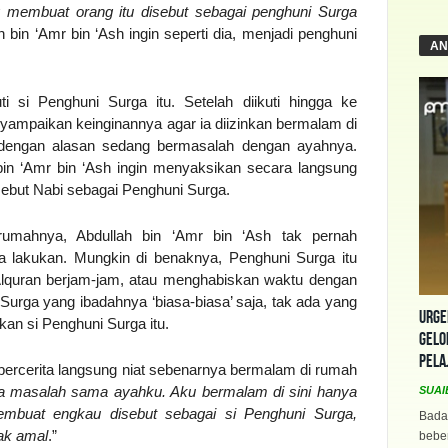
 membuat orang itu disebut sebagai penghuni Surga
h bin ‘Amr bin ‘Ash ingin seperti dia, menjadi penghuni
AN
i si Penghuni Surga itu. Setelah diikuti hingga ke
nyampaikan keinginannya agar ia diizinkan bermalam di
 dengan alasan sedang bermasalah dengan ayahnya.
 bin ‘Amr bin ‘Ash ingin menyaksikan secara langsung
isebut Nabi sebagai Penghuni Surga.
rumahnya, Abdullah bin ‘Amr bin ‘Ash tak pernah
 lakukan. Mungkin di benaknya, Penghuni Surga itu
lquran berjam-jam, atau menghabiskan waktu dengan
Surga yang ibadahnya ‘biasa-biasa’ saja, tak ada yang
Urge
n si Penghuni Surga itu.
Gelo
Pela
 bercerita langsung niat sebenarnya bermalam di rumah
da masalah sama ayahku. Aku bermalam di sini hanya
SUAI
embuat engkau disebut sebagai si Penghuni Surga,
Bada
ak amal
.”
beber