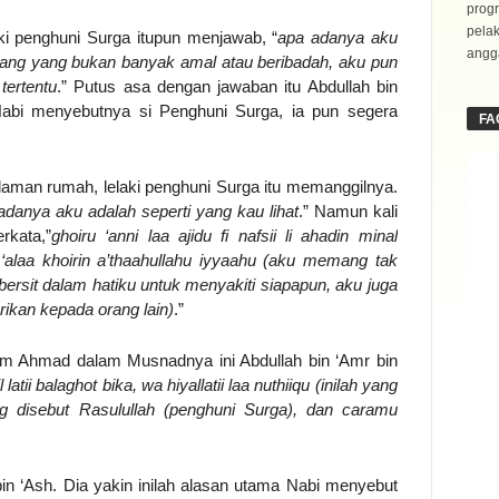
progr
pela
ki penghuni Surga itupun menjawab, “
apa adanya aku
angga
rang yang bukan banyak amal atau beribadah, aku pun
ertentu
.” Putus asa dengan jawaban itu Abdullah bin
abi menyebutnya si Penghuni Surga, ia pun segera
FA
aman rumah, lelaki penghuni Surga itu memanggilnya.
adanya aku adalah seperti yang kau lihat
.” Namun kali
rkata,”
ghoiru ‘anni laa ajidu fi nafsii li ahadin minal
alaa khoirin a’thaahullahu iyyaahu (aku memang tak
ersit dalam hatiku untuk menyakiti siapapun, aku juga
rikan kepada orang lain)
.”
am Ahmad dalam Musnadnya ini Abdullah bin ‘Amr bin
l latii balaghot bika, wa hiyallatii laa nuthiiqu (inilah yang
g disebut Rasulullah (penghuni Surga), dan caramu
 bin ‘Ash. Dia yakin inilah alasan utama Nabi menyebut