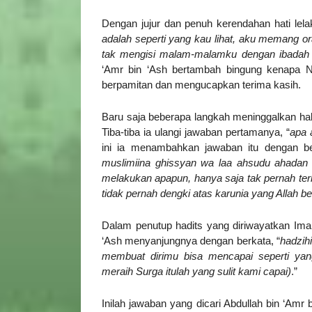
Dengan jujur dan penuh kerendahan hati lela
adalah seperti yang kau lihat, aku memang o
tak mengisi malam-malamku dengan ibadah t
‘Amr bin ‘Ash bertambah bingung kenapa N
berpamitan dan mengucapkan terima kasih.
Baru saja beberapa langkah meninggalkan hal
Tiba-tiba ia ulangi jawaban pertamanya, “
apa 
ini ia menambahkan jawaban itu dengan be
muslimiina ghissyan wa laa ahsudu ahadan ‘
melakukan apapun, hanya saja tak pernah terb
tidak pernah dengki atas karunia yang Allah be
Dalam penutup hadits yang diriwayatkan Im
‘Ash menyanjungnya dengan berkata, “
hadzihi
membuat dirimu bisa mencapai seperti yan
meraih Surga itulah yang sulit kami capai)
.”
Inilah jawaban yang dicari Abdullah bin ‘Amr