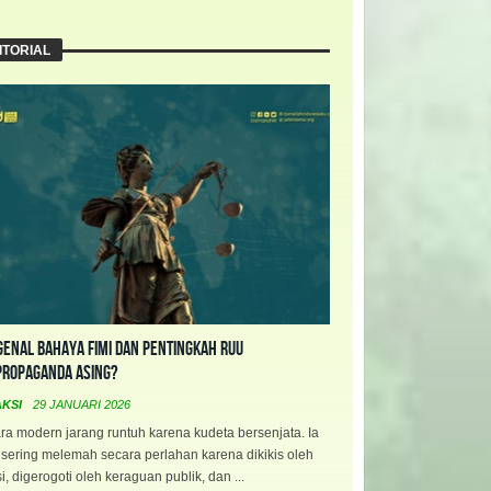
ITORIAL
enal Bahaya FIMI dan Pentingkah RUU
propaganda Asing?
AKSI
29 JANUARI 2026
a modern jarang runtuh karena kudeta bersenjata. Ia
 sering melemah secara perlahan karena dikikis oleh
i, digerogoti oleh keraguan publik, dan ...