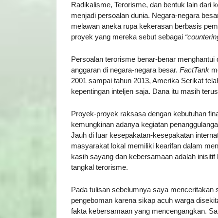
Radikalisme, Terorisme, dan bentuk lain dari 
menjadi persoalan dunia. Negara-negara besa
melawan aneka rupa kekerasan berbasis pem
proyek yang mereka sebut sebagai
“counteri
Persoalan terorisme benar-benar menghantui dun
anggaran di negara-negara besar.
FactTank
me
2001 sampai tahun 2013, Amerika Serikat tela
kepentingan inteljen saja. Dana itu masih ter
Proyek-proyek raksasa dengan kebutuhan fina
kemungkinan adanya kegiatan penanggulangan 
Jauh di luar kesepakatan-kesepakatan internat
masyarakat lokal memiliki kearifan dalam menj
kasih sayang dan kebersamaan adalah inisitif
tangkal terorisme.
Pada tulisan sebelumnya saya menceritakan 
pengeboman karena sikap acuh warga disekitar
fakta kebersamaan yang mencengangkan. San