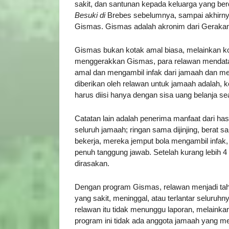
sakit, dan santunan kepada keluarga yang b
Besuki
di
Brebes sebelumnya, sampai akhirnya 
Gismas. Gismas adalah akronim dari Geraka
Gismas bukan kotak amal biasa, melainkan kot
menggerakkan Gismas, para relawan mendata
amal dan mengambil infak dari jamaah dan me
diberikan oleh relawan untuk jamaah adalah, 
harus diisi hanya dengan sisa uang belanja s
Catatan lain adalah penerima manfaat dari has
seluruh jamaah; ringan sama dijinjing, berat
bekerja, mereka jemput bola mengambil infak,
penuh tanggung jawab. Setelah kurang lebih 4 
dirasakan.
Dengan program Gismas, relawan menjadi tah
yang sakit, meninggal, atau terlantar seluru
relawan itu tidak menunggu laporan, melainka
program ini tidak ada anggota jamaah yang mer