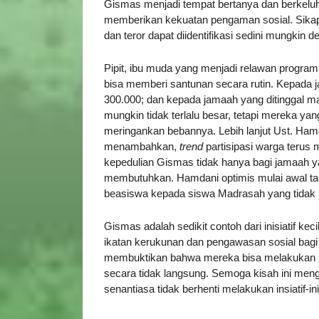
Gismas menjadi tempat bertanya dan berkeluh
memberikan kekuatan pengaman sosial. Sika
dan teror dapat diidentifikasi sedini mungkin d
Pipit, ibu muda yang menjadi relawan program
bisa memberi santunan secara rutin. Kepada 
300.000; dan kepada jamaah yang ditinggal mat
mungkin tidak terlalu besar, tetapi mereka 
meringankan bebannya. Lebih lanjut Ust. Hamd
menambahkan,
trend
partisipasi warga terus 
kepedulian Gismas tidak hanya bagi jamaah 
membutuhkan. Hamdani optimis mulai awal t
beasiswa kepada siswa Madrasah yang tida
Gismas adalah sedikit contoh dari inisiatif k
ikatan kerukunan dan pengawasan sosial bagi wa
membuktikan bahwa mereka bisa melakukan k
secara tidak langsung. Semoga kisah ini men
senantiasa tidak berhenti melakukan insiatif-in