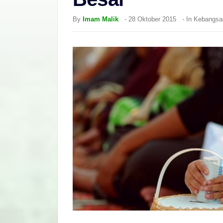
By
Imam Malik
-
28 Oktober 2015
- In
Kebangsa