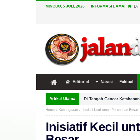
MINGGU, 5 JULI, 2026
INFORMASI DAMAI
Di 
Editorial
Narasi
Faktual
Artikel Utama
Di Tengah Gencar Ketahanan 
Home
Kebangsaan
Inisiatif Kecil untuk Perubahan Besar
Inisiatif Kecil 
Besar