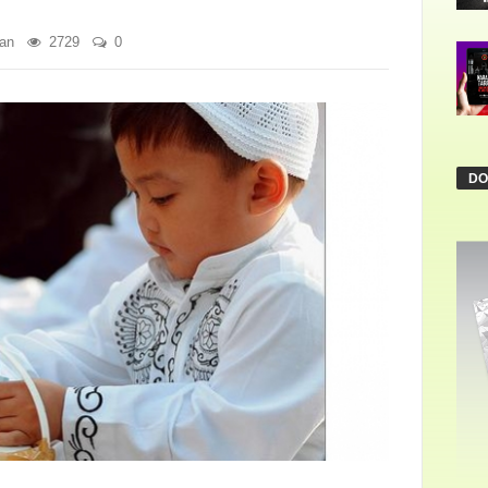
an
2729
0
DO