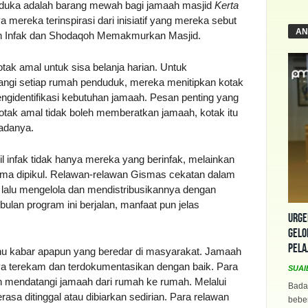
erduka adalah barang mewah bagi jamaah masjid
Kerta
mereka terinspirasi dari inisiatif yang mereka sebut
AN
n Infak dan Shodaqoh Memakmurkan Masjid.
ak amal untuk sisa belanja harian. Untuk
ngi setiap rumah penduduk, mereka menitipkan kotak
ngidentifikasi kebutuhan jamaah. Pesan penting yang
kotak amal tidak boleh memberatkan jamaah, kotak itu
eadanya.
il infak tidak hanya mereka yang berinfak, melainkan
 sama dipikul. Relawan-relawan Gismas cekatan dalam
 lalu mengelola dan mendistribusikannya dengan
bulan program ini berjalan, manfaat pun jelas
Urge
Gelo
Pela
u kabar apapun yang beredar di masyarakat. Jamaah
hnya terekam dan terdokumentasikan dengan baik. Para
SUAI
n mendatangi jamaah dari rumah ke rumah. Melalui
Bada
asa ditinggal atau dibiarkan sedirian. Para relawan
beber