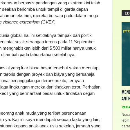
kekerasan berbasis pandangan yang ekstrim kini telah
r seakan berlomba untuk tampil di garda depan
ED
ahaman ekstrim, mereka bersatu padu dalam mega
ng violence extremism
(CVE)”.
ia global, hal ini setidaknya tampak dari politik
ncatat sejak serangan teroris pada 11 September
h menghabiskan lebih dari $ 500 miliar hanya untuk
us ditambah pada tahun-tahun setelahnya.
nsial yang luar biasa besar tersebut sakan menutup
teroris dengan proyek dan biaya yang bersahaja.
ional penanggulangan terorisme itu, ternyata
aga lingkungan mereka dari tindakan teror. Perhatian,
Meng
 kecil yang bermanfaat besar untuk tindakan cegah
Anti
RED
seorang anak muda yang terlibat perencanaan
Negar
nya. Kali ini saya mendapati sebuah fakta yang lain,
lebih
tunan kepada anak-anak usia sekolah, jamaah yang
naras