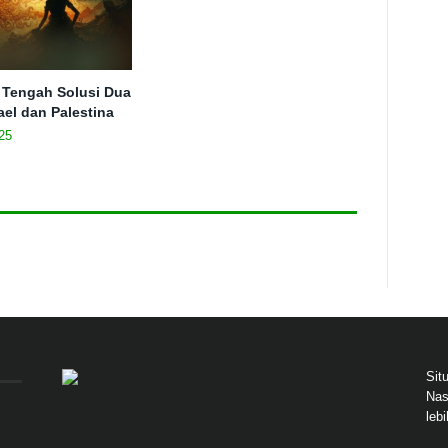
 Tengah Solusi Dua
ael dan Palestina
25
Sit
Nas
leb