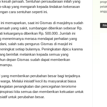
 kesah jamaah. Sentuhan persaudaraan inilah yang
progr
p-sikap yang mengarah kepada tindakan kekerasan
pela
angga
engan cara sentuhan seperti ini.
 ini memaparkan, saat ini Gismas di masjidnya sudah
FA
jamaah yang sakit, sumbangan diberikan sebesar Rp.
i keluarganya diberikan Rp. 500.000. Jumlah ini
yang menerimanya merasa mendapat perhatian yang
ani, salah satu pengurus Gismas di masjid ini
meningkat setiap bulannya. Peningkatan dipicu karena
yang berinfak melainkan kepada semua yang
ahun depan Gismas sudah dapat memberikan
k mampu.
ecil yang memberikan perubahan besar bagi terjadinya
rga. Melalui inisiatif kecil itu masyarakat biasa
egiatan penangkalan dan pencegahan terorisme
ginspirasi kita semua dan memberikan kekuatan untuk
isiatif untuk perubahan besar.