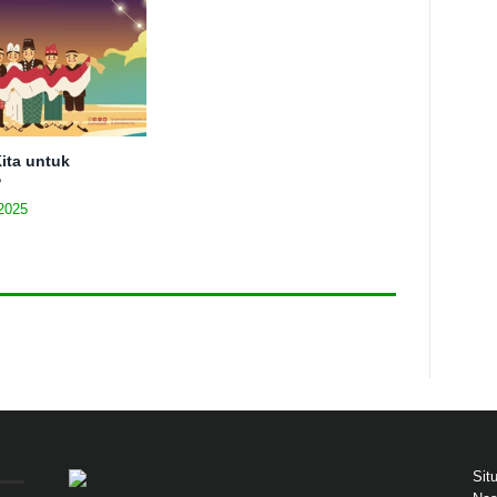
ita untuk
?
2025
Sit