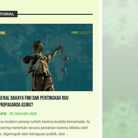
ITORIAL
enal Bahaya FIMI dan Pentingkah RUU
propaganda Asing?
AKSI
29 JANUARI 2026
a modern jarang runtuh karena kudeta bersenjata. Ia
 sering melemah secara perlahan karena dikikis oleh
i, digerogoti oleh keraguan publik, dan ...