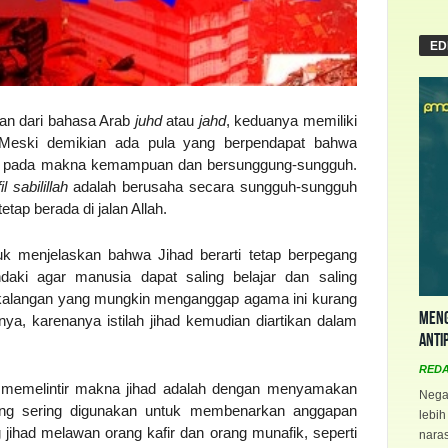
ED
pan dari bahasa Arab
juhd
atau
jahd
, keduanya memiliki
. Meski demikian ada pula yang berpendapat bahwa
k pada makna kemampuan dan bersunggung-sungguh.
il sabilillah
adalah berusaha secara sungguh-sungguh
ap berada di jalan Allah.
uk menjelaskan bahwa Jihad berarti tetap berpegang
aki agar manusia dapat saling belajar dan saling
kalangan yang mungkin menganggap agama ini kurang
Meng
nya, karenanya istilah jihad kemudian diartikan dalam
Anti
RED
uk memelintir makna jihad adalah dengan menyamakan
Negar
ing sering digunakan untuk membenarkan anggapan
lebih
 jihad melawan orang kafir dan orang munafik, seperti
naras