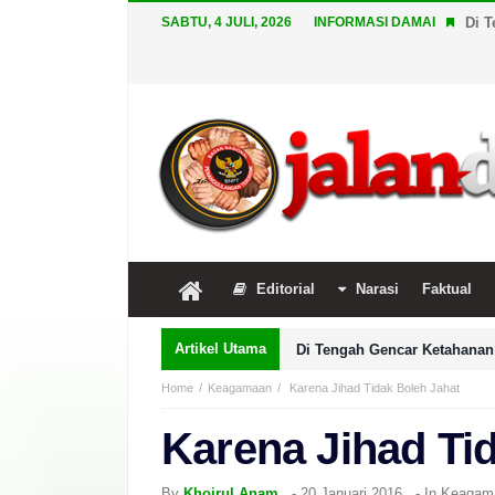
SABTU, 4 JULI, 2026
INFORMASI DAMAI
Di T
Editorial
Narasi
Faktual
Artikel Utama
Di Tengah Gencar Ketahanan 
Home
Keagamaan
Karena Jihad Tidak Boleh Jahat
Karena Jihad Ti
By
Khoirul Anam
-
20 Januari 2016
- In
Keagam