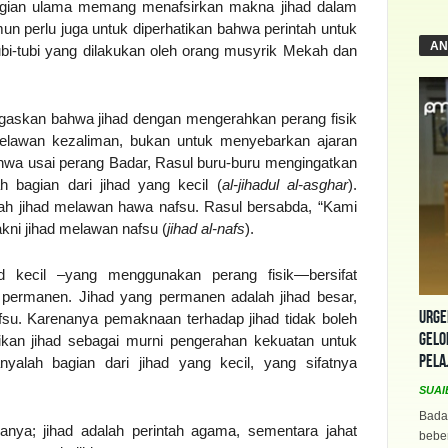
agian ulama memang menafsirkan makna jihad dalam
un perlu juga untuk diperhatikan bahwa perintah untuk
AN
ubi-tubi yang dilakukan oleh orang musyrik Mekah dan
egaskan bahwa jihad dengan mengerahkan perang fisik
melawan kezaliman, bukan untuk menyebarkan ajaran
ahwa usai perang Badar, Rasul buru-buru mengingatkan
 bagian dari jihad yang kecil (
al-jihadul al-asghar
).
ah jihad melawan hawa nafsu. Rasul bersabda, “Kami
akni jihad melawan nafsu (
jihad al-nafs
).
kecil –yang menggunakan perang fisik—bersifat
k permanen. Jihad yang permanen adalah jihad besar,
Urge
su. Karenanya pemaknaan terhadap jihad tidak boleh
Gelo
ikan jihad sebagai murni pengerahan kekuatan untuk
Pela
nyalah bagian dari jihad yang kecil, yang sifatnya
SUAI
Bada
nanya; jihad adalah perintah agama, sementara jahat
beber