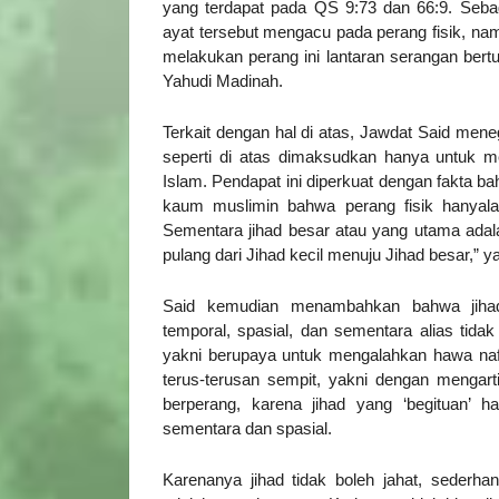
yang terdapat pada QS 9:73 dan 66:9. Seb
ayat tersebut mengacu pada perang fisik, nam
melakukan perang ini lantaran serangan bert
Yahudi Madinah.
Terkait dengan hal di atas, Jawdat Said men
seperti di atas dimaksudkan hanya untuk 
Islam. Pendapat ini diperkuat dengan fakta b
kaum muslimin bahwa perang fisik hanyalah
Sementara jihad besar atau yang utama adal
pulang dari Jihad kecil menuju Jihad besar,” y
Said kemudian menambahkan bahwa jihad 
temporal, spasial, dan sementara alias tida
yakni berupaya untuk mengalahkan hawa naf
terus-terusan sempit, yakni dengan mengart
berperang, karena jihad yang ‘begituan’ ha
sementara dan spasial.
Karenanya jihad tidak boleh jahat, sederha