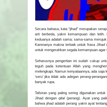
Secara bahasa, kata “jihad” merupakan sera
arti berbeda, yakni kemampuan dan letih
keduanya adalah sama; sama-sama meruju
Karenanya makna terbaik untuk frasa
Jihad f
untuk mengerahkan segala kemampuan agar tet
Seharusnya pengertian ini sudah cukup unt
teguh pada ketentuan Allah yang menghend
melengkapi. Namun kenyataannya, ada saja 
‘seru’ jika tidak ada adegan perang-perangan
banyak rupa.
Tafsiran yang paling sering digunakan unt
Jihad dengan
qital
(perang). Ayat yang pal
bahwa jihad adalah perang yakni ayat tentang