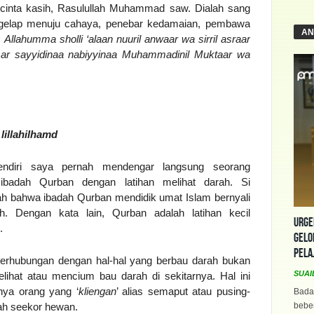
 cinta kasih, Rasulullah Muhammad saw. Dialah sang
 gelap menuju cahaya, penebar kedamaian, pembawa
AN
.
Allahumma sholli ‘alaan nuuril anwaar wa sirril asraar
ssar sayyidinaa nabiyyinaa Muhammadinil Muktaar wa
lillahilhamd
endiri saya pernah mendengar langsung seorang
ibadah Qurban dengan latihan melihat darah. Si
h bahwa ibadah Qurban mendidik umat Islam bernyali
. Dengan kata lain, Qurban adalah latihan kecil
Urge
.
Gelo
Pela
berhubungan dengan hal-hal yang berbau darah bukan
SUAI
ihat atau mencium bau darah di sekitarnya. Hal ini
ya orang yang ‘
kliengan
’ alias semaput atau pusing-
Bada
rah seekor hewan.
beber