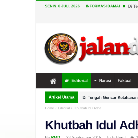
SENIN, 6 JULI, 2026
INFORMASI DAMAI
Di T
Editorial
Narasi
Faktual
Artikel Utama
Di Tengah Gencar Ketahanan 
Home
Editorial
Khutbah Idul Adha
Khutbah Idul Ad
By
PMD
-
23 September 2015
- In
Editorial
1