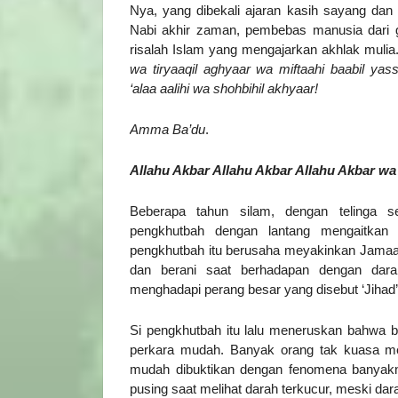
Nya, yang dibekali ajaran kasih sayang dan
Nabi akhir zaman, pembebas manusia dari
risalah Islam yang mengajarkan akhlak mulia
wa tiryaaqil aghyaar wa miftaahi baabil ya
‘alaa aalihi wa shohbihil akhyaar!
Amma Ba’du
.
Allahu Akbar Allahu Akbar Allahu Akbar wa 
Beberapa tahun silam, dengan telinga s
pengkhutbah dengan lantang mengaitkan 
pengkhutbah itu berusaha meyakinkan Jamaa
dan berani saat berhadapan dengan darah
menghadapi perang besar yang disebut ‘Jihad’
Si pengkhutbah itu lalu meneruskan bahwa 
perkara mudah. Banyak orang tak kuasa mel
mudah dibuktikan dengan fenomena banyakn
pusing saat melihat darah terkucur, meski da