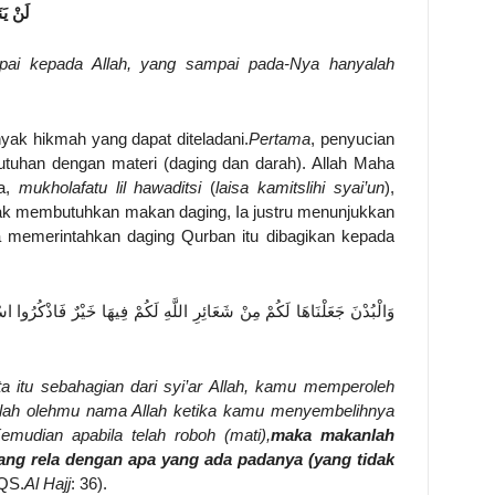
لَنْ يَن
pai kepada Allah, yang sampai pada-Nya hanyalah
yak hikmah yang dapat diteladani.
Pertama
, penyucian
rbutuhan dengan materi (daging dan darah). Allah Maha
ya,
mukholafatu lil hawaditsi
(
laisa kamitslihi syai’un
),
dak membutuhkan makan daging, Ia justru menunjukkan
a memerintahkan daging Qurban itu dibagikan kepada
وَالْبُدْنَ جَعَلْنَاهَا لَكُمْ مِنْ شَعَائِرِ اللَّهِ لَكُمْ فِيهَا خَيْرٌ فَاذْكُرُوا اس
a itu sebahagian dari syi’ar Allah, kamu memperoleh
lah olehmu nama Allah ketika kamu menyembelihnya
Kemudian apabila telah roboh (mati),
maka makanlah
ang rela dengan apa yang ada padanya (yang tidak
(QS.
Al Hajj
: 36).