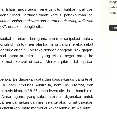
progr
pela
umat Islam harus terus menerus ditumbuhkan nyali dan
angga
ena ‘Jihad Berdarah-darah’ kata si pengkhutbah lagi
ana mungkin melawan dan membunuh orang kafir dan
up?
”, desak si pengkhutbah.
FA
 radikal terorisme beragama pun memanipulasi makna
unuh diri untuk menjalankan misi yang mereka sebut
pengaruh ajakan itu. Mereka dengan congkak, sok gagah,
a di antara mereka kini yang rela ke negeri orang, ke
k mati konyol di sana. Mereka pikir inilah qurban
elaka. Berdasarkan data dari kasus-kasus yang telah
i II, bom Kedubes Australlia, bom JW Marriot, dan
berusia kisaran 18-26 tahun lewat aksi bom bunuh diri.
i. Ajaran agama yang sakral nan suci digunakan untuk
nya mendamaikan dan mensejahterakan umat dijadikan
ts ditafsirkan untuk membuat kekacauan di muka bumi.