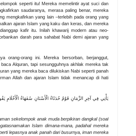
elompok seperti itu! Mereka memelintir ayat suci dan
kafirkan saudaranya, merasa paling benar, mereka
ng mengkafirkan yang lain –terlebih pada orang yang
alkan ajaran Islam yang kaku dan keras, dan mereka
nggap kafir itu. Inilah khawarij modern atau neo-
orbankan darah para sahabat Nabi demi ajaran yang
a orang-orang ini. Mereka bersorban, berjanggut,
dan baca Alquran, tapi sesungguhnya akhlak mereka tak
uran yang mereka baca dilukiskan Nabi seperti panah
irman Allah dan ajaran Islam tidak menancap di hati
يَأْتِي فِي آخِرِ الزَّمَانِ قَوْمٌ حُدَثَاءُ الْأَسْنَانِ سُفَهَاءُ الْأَحْلَامِ يَقُو
zaman sekelompok anak muda berpikiran dangkal (soal
gatasnamakan Islam dimana-mana, padahal mereka
eperti lepasnya anak panah dari busurnya, iman mereka