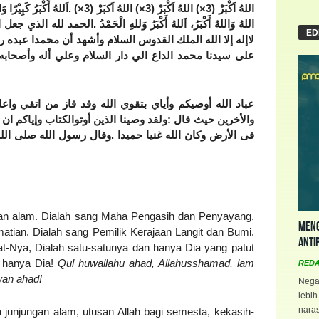
اَللهُ أَكْبَرُ كَبِيْرًا و
.
اللهُ اَكْبَرْ (3×) اللهُ اَكْبَرْ (3×) اللهُ اَكبَرْ (3×)
الحمد لله الذي جعل ا
.
اللهُ وَاللهُ أَكْبَرُ، اَللهُ أَكْبَرُ وَللهِ الْحَمْدُ
ED
لاإله إلا الله الملك القدوس السلام وأشهد أن محمدا عبده رر
على سيدنا محمد الداع الي دار السلام وعلي أله وأصحابه
عباد الله أوصيكم وأياي بتقوي الله وقد فاز من اتقي واعلم
ولقد وصينا الذين أوتوالكتاب وإياكم ان 
:
والأخرين حيث قال
وقال رسول الله صلى الله 
.
فى الأرض وكان الله غنيا حميدا
alian alam. Dialah sang Maha Pengasih dan Penyayang.
Meng
tian. Dialah sang Pemilik Kerajaan Langit dan Bumi.
Anti
-Nya, Dialah satu-satunya dan hanya Dia yang patut
, hanya Dia!
Qul huwallahu ahad, Allahusshamad, lam
RED
wan ahad!
Negar
lebih
naras
 junjungan alam, utusan Allah bagi semesta, kekasih-