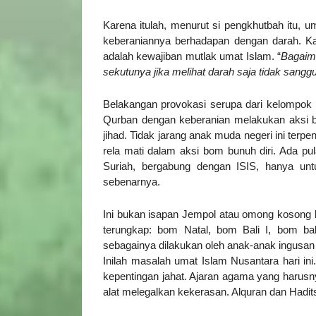
Karena itulah, menurut si pengkhutbah itu, 
keberaniannya berhadapan dengan darah. Kar
adalah kewajiban mutlak umat Islam. “
Bagaim
sekutunya jika melihat darah saja tidak sangg
Belakangan provokasi serupa dari kelompok
Qurban dengan keberanian melakukan aksi b
jihad. Tidak jarang anak muda negeri ini ter
rela mati dalam aksi bom bunuh diri. Ada pul
Suriah, bergabung dengan ISIS, hanya untu
sebenarnya.
Ini bukan isapan Jempol atau omong kosong b
terungkap: bom Natal, bom Bali I, bom bal
sebagainya dilakukan oleh anak-anak ingusan 
Inilah masalah umat Islam Nusantara hari in
kepentingan jahat. Ajaran agama yang harus
alat melegalkan kekerasan. Alquran dan Hadi