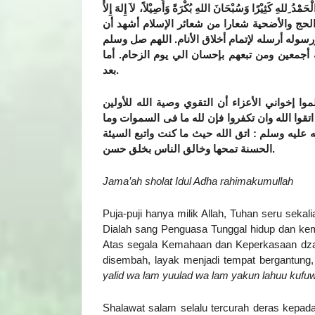
َالْحَمْدُ ِللهِ كَثِيْرًا وَسُبْحَانَ اللهِ بُكْرَةً وَأَصِيْلاً، لاَ إِلهَ إِلاَّ
لحج والأضحية شعارا من شعائر الإسلام أشهد أن
اللهم صل وسلم
.
سوله أرسله لإتمام أخلاق الأنام
 أجمعين ومن تبعهم بإحسان الي يوم الزحام. أما
بعد
.
وا إخواني الأعزاء أن التقوي وصية الله للأولين
اتقوا الله وان تكفروا فإن لله ما فى السموات وما
عليه وسلم : اتق الله حيث ما كنت واتبع السيئة
الحسنة تمحها وخالق الناس بخلق حسن
.
Jama’ah sholat Idul Adha rahimakumullah
Puja-puji hanya milik Allah, Tuhan seru sek
Dialah sang Penguasa Tunggal hidup dan kema
Atas segala Kemahaan dan Keperkasaan dzat
disembah, layak menjadi tempat bergantung
yalid wa lam yuulad wa lam yakun lahuu kufu
Shalawat salam selalu tercurah deras kepada