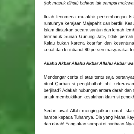
(tak masuk dihati) bahkan tak sampai melewati
Itulah fenomena mutakhir perkembangan Isla
runtuhnya kerajaan Majapahit dan berdiri Ke
Islam diajarkan secara santun dan lemah lemb
termasuk Sunan Gunung Jati-, tidak pernah
Kalau bukan karena kearifan dan kesantu
cepat dan kini dianut 90 persen masyarakat In
Allahu Akbar Allahu Akbar Allahu Akbar wa 
Mendengar cerita di atas tentu saja pertanyaan 
ritual Qurban si pengkhutbah ahli kekerasan 
berjihad? Adakah hubungan antara darah dan Q
untuk membuktikan kesalahan klaim si pengk
Sedari awal Allah mengingatkan umat Isl
hamba kepada Tuhannya. Dia yang Maha Kaya it
dan darah! Yang akan sampai di haribaan-Nya