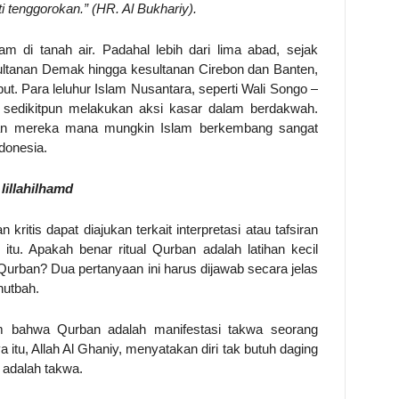
 tenggorokan.” (HR. Al Bukhariy).
m di tanah air. Padahal lebih dari lima abad, sejak
sultanan Demak hingga kesultanan Cirebon dan Banten,
ut. Para leluhur Islam Nusantara, seperti Wali Songo –
 sedikitpun melakukan aksi kasar dalam berdakwah.
nan mereka mana mungkin Islam berkembang sangat
donesia.
lillahilhamd
kritis dapat diajukan terkait interpretasi atau tafsiran
itu. Apakah benar ritual Qurban adalah latihan kecil
urban? Dua pertanyaan ini harus dijawab secara jelas
hutbah.
am bahwa Qurban adalah manifestasi takwa seorang
u, Allah Al Ghaniy, menyatakan diri tak butuh daging
 adalah takwa.