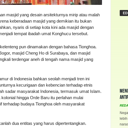
ED
 masjid yang desain arsitekturnya mirip atau malah
rena keberadaan masjid yang demikian itu bukan
hkan, nyaris di setiap kota kini ada masjid dengan
 menjadi tempat ibadah umat Konghucu tersebut.
ur kelenteng pun dinamakan dengan bahasa Tionghoa.
 Bogor, masjid Cheng Ho di Surabaya, dan masjid
ngkali terdengar aneh di tengah nama masjid yang
ur di Indonesia bahkan seolah menjadi tren ini
nturnya kecurigaan dan kebencian terhadap etnis
Meng
h sadar masyarakat Indonesia, termasuk umat Islam.
Anti
olonial hingga Orde Baru itu perlahan mulai
if terhadap budaya Tionghoa oleh masyarakat
RED
Negar
lebih
anlah dua entitas yang harus dipertentangkan.
naras