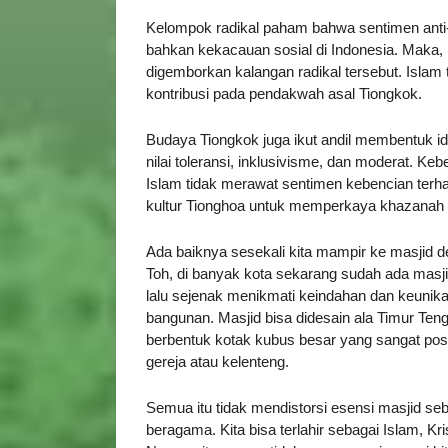
Kelompok radikal paham bahwa sentimen anti-C
bahkan kekacauan sosial di Indonesia. Maka, k
digemborkan kalangan radikal tersebut. Islam
kontribusi pada pendakwah asal Tiongkok.
Budaya Tiongkok juga ikut andil membentuk id
nilai toleransi, inklusivisme, dan moderat. K
Islam tidak merawat sentimen kebencian terh
kultur Tionghoa untuk memperkaya khazanah
Ada baiknya sesekali kita mampir ke masjid de
Toh, di banyak kota sekarang sudah ada masji
lalu sejenak menikmati keindahan dan keunikan
bangunan. Masjid bisa didesain ala Timur Ten
berbentuk kotak kubus besar yang sangat pos
gereja atau kelenteng.
Semua itu tidak mendistorsi esensi masjid se
beragama. Kita bisa terlahir sebagai Islam, K