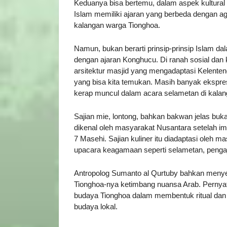
Keduanya bisa bertemu, dalam aspek kultural d
Islam memiliki ajaran yang berbeda dengan 
kalangan warga Tionghoa.
Namun, bukan berarti prinsip-prinsip Islam da
dengan ajaran Konghucu. Di ranah sosial dan
arsitektur masjid yang mengadaptasi Kelenteng
yang bisa kita temukan. Masih banyak ekspresi 
kerap muncul dalam acara selametan di kalan
Sajian mie, lontong, bahkan bakwan jelas buka
dikenal oleh masyarakat Nusantara setelah i
7 Masehi. Sajian kuliner itu diadaptasi oleh 
upacara keagamaan seperti selametan, pengaj
Antropolog Sumanto al Qurtuby bahkan menyeb
Tionghoa-nya ketimbang nuansa Arab. Pernya
budaya Tionghoa dalam membentuk ritual dan t
budaya lokal.