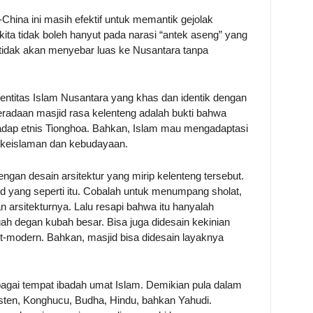
hina ini masih efektif untuk memantik gejolak
ita tidak boleh hanyut pada narasi “antek aseng” yang
 tidak akan menyebar luas ke Nusantara tanpa
entitas Islam Nusantara yang khas dan identik dengan
eberadaan masjid rasa kelenteng adalah bukti bahwa
adap etnis Tionghoa. Bahkan, Islam mau mengadaptasi
 keislaman dan kebudayaan.
ngan desain arsitektur yang mirip kelenteng tersebut.
d yang seperti itu. Cobalah untuk menumpang sholat,
 arsitekturnya. Lalu resapi bahwa itu hanyalah
gah degan kubah besar. Bisa juga didesain kekinian
t-modern. Bahkan, masjid bisa didesain layaknya
bagai tempat ibadah umat Islam. Demikian pula dalam
risten, Konghucu, Budha, Hindu, bahkan Yahudi.