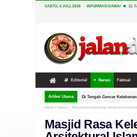
SABTU, 4 JULI, 2026
INFORMASI DAMAI
Di T
Editorial
Narasi
Faktual
Artikel Utama
Di Tengah Gencar Ketahanan 
Home
Narasi
Masjid Rasa Kelenteng; Akulturasi Arsitektu
Masjid Rasa Kele
Arsitektural Isl