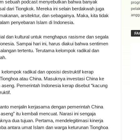
dalam sebuah podcast menyebutkan bahwa banyak
progr
al dari Tiongkok. Mereka ini selain berdakwah juga
pela
akanan, arsitektur, dan sebagainya. Maka, kita tidak
angga
lam penyebaran Islam di Indonesia.
FA
sial dan kultural untuk menghapus rasisme dan segala
donesia. Sampai hari ini, harus diakui bahwa sentimen
alangan tertentu. Terutama kelompok radikal dan
ah.
elompok radikal dan oposisi destruktif kerap
Tionghoa atau China. Masuknya investasi China ke
n aseng. Pemerintah Indonesia kerap disebut “kacung
uktif.
bianto menjalin kerjasama dengan pemerintah China
 aseng” itu kembali mencuat. Narasi ini sengaja
knya dua tujuan. Pertama, mendelegitimasi kinerja
ba antara umat Islam dan warga keturunan Tionghoa