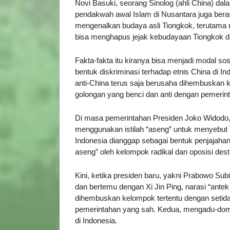
Novi Basuki, seorang Sinolog (ahli China) 
pendakwah awal Islam di Nusantara juga beras
mengenalkan budaya asli Tiongkok, terutama m
bisa menghapus jejak kebudayaan Tiongkok da
Fakta-fakta itu kiranya bisa menjadi modal so
bentuk diskriminasi terhadap etnis China di In
anti-China terus saja berusaha dihembuskan k
golongan yang benci dan anti dengan pemerint
Di masa pemerintahan Presiden Joko Widodo, k
menggunakan istilah “aseng” untuk menyebut 
Indonesia dianggap sebagai bentuk penjajaha
aseng” oleh kelompok radikal dan oposisi destr
Kini, ketika presiden baru, yakni Prabowo Su
dan bertemu dengan Xi Jin Ping, narasi “antek
dihembuskan kelompok tertentu dengan setida
pemerintahan yang sah. Kedua, mengadu-dom
di Indonesia.