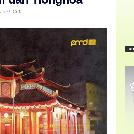
350
0
DO