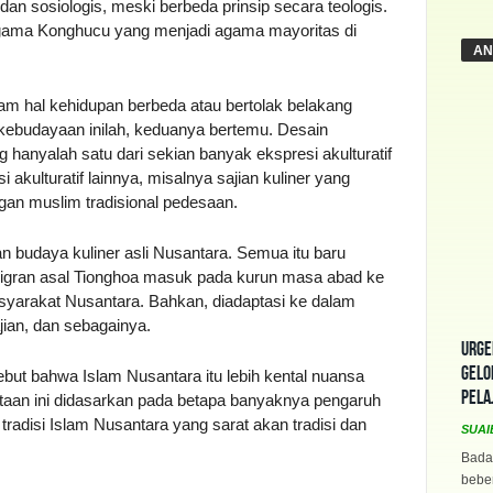
an sosiologis, meski berbeda prinsip secara teologis.
agama Konghucu yang menjadi agama mayoritas di
AN
lam hal kehidupan berbeda atau bertolak belakang
 kebudayaan inilah, keduanya bertemu. Desain
 hanyalah satu dari sekian banyak ekspresi akulturatif
akulturatif lainnya, misalnya sajian kuliner yang
gan muslim tradisional pedesaan.
n budaya kuliner asli Nusantara. Semua itu baru
migran asal Tionghoa masuk pada kurun masa abad ke
masyarakat Nusantara. Bahkan, diadaptasi ke dalam
ian, dan sebagainya.
Urge
Gelo
ut bahwa Islam Nusantara itu lebih kental nuansa
Pela
taan ini didasarkan pada betapa banyaknya pengaruh
radisi Islam Nusantara yang sarat akan tradisi dan
SUAI
Bada
beber