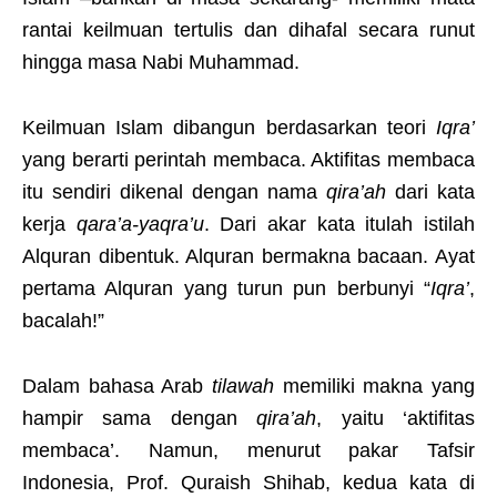
rantai keilmuan tertulis dan dihafal secara runut
hingga masa Nabi Muhammad.
Keilmuan Islam dibangun berdasarkan teori
Iqra’
yang berarti perintah membaca. Aktifitas membaca
itu sendiri dikenal dengan nama
qira’ah
dari kata
kerja
qara’a-yaqra’u
. Dari akar kata itulah istilah
Alquran dibentuk. Alquran bermakna bacaan. Ayat
pertama Alquran yang turun pun berbunyi “
Iqra’
,
bacalah!”
Dalam bahasa Arab
tilawah
memiliki makna yang
hampir sama dengan
qira’ah
, yaitu ‘aktifitas
membaca’. Namun, menurut pakar Tafsir
Indonesia, Prof. Quraish Shihab, kedua kata di