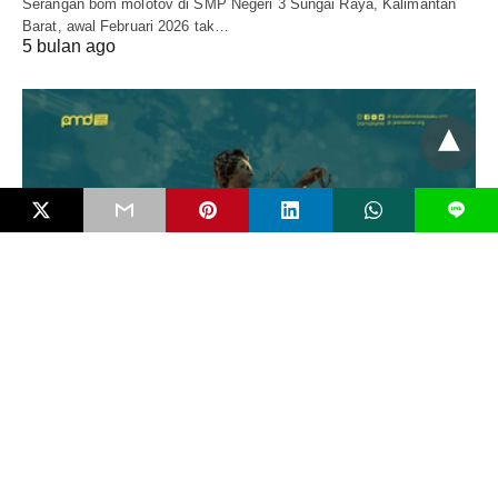
Serangan bom molotov di SMP Negeri 3 Sungai Raya, Kalimantan
Barat, awal Februari 2026 tak…
5 bulan ago
L
EDITORIAL
Mengenal Bahaya FIMI dan Pentingkah RUU
Antipropaganda Asing?
Negara modern jarang runtuh karena kudeta bersenjata. Ia lebih
sering melemah secara perlahan karena dikikis…