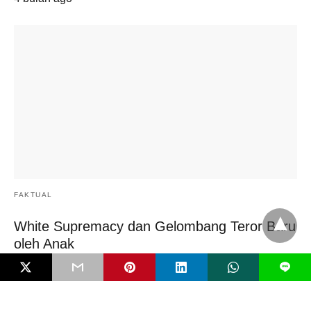
FAKTUAL
White Supremacy dan Gelombang Teror Baru
oleh Anak
Serangan bom molotov di SMP Negeri 3 Sungai Raya, Kalimantan
L
Barat, awal Februari 2026 tak…
4 bulan ago