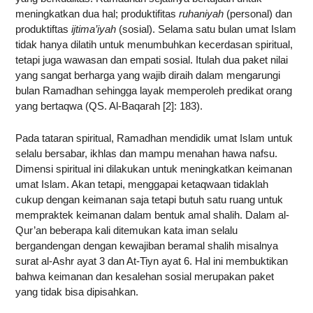
meningkatkan dua hal; produktifitas
ruhaniyah
(personal) dan
produktiftas
ijtima’iyah
(sosial). Selama satu bulan umat Islam
tidak hanya dilatih untuk menumbuhkan kecerdasan spiritual,
tetapi juga wawasan dan empati sosial. Itulah dua paket nilai
yang sangat berharga yang wajib diraih dalam mengarungi
bulan Ramadhan sehingga layak memperoleh predikat orang
yang bertaqwa (QS. Al-Baqarah [2]: 183).
Pada tataran spiritual, Ramadhan mendidik umat Islam untuk
selalu bersabar, ikhlas dan mampu menahan hawa nafsu.
Dimensi spiritual ini dilakukan untuk meningkatkan keimanan
umat Islam. Akan tetapi, menggapai ketaqwaan tidaklah
cukup dengan keimanan saja tetapi butuh satu ruang untuk
mempraktek keimanan dalam bentuk amal shalih. Dalam al-
Qur’an beberapa kali ditemukan kata iman selalu
bergandengan dengan kewajiban beramal shalih misalnya
surat al-Ashr ayat 3 dan At-Tiyn ayat 6. Hal ini membuktikan
bahwa keimanan dan kesalehan sosial merupakan paket
yang tidak bisa dipisahkan.