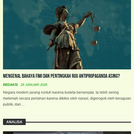
Mengenal Bahaya FIMI dan Pentingkah RUU Antipropaganda Asing?
REDAKSI
29 JANUARI 2026
Negara modern jarang runtuh karena kudeta bersenjata. Ia lebih sering
melemah secara perlahan karena dikikis oleh narasi, digerogoti oleh keraguan
publik, dan ...
ANALISA