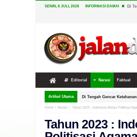
SENIN, 6 JULI, 2026
INFORMASI DAMAI
Di T
Editorial
Narasi
Faktual
Artikel Utama
Di Tengah Gencar Ketahanan 
Home
Narasi
Tahun 2023 : Indonesia Bebas Politisasi A
Tahun 2023 : In
Politisasi Agam