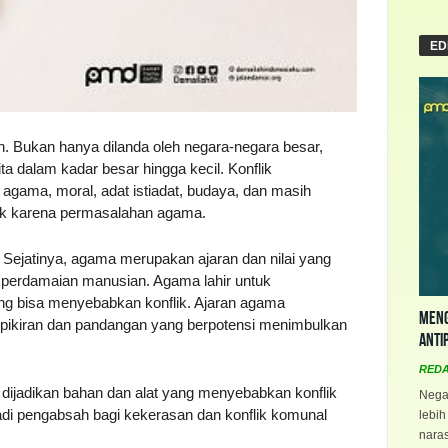
ED
. Bukan hanya dilanda oleh negara-negara besar,
ita dalam kadar besar hingga kecil. Konflik
 agama, moral, adat istiadat, budaya, dan masih
lik karena permasalahan agama.
Sejatinya, agama merupakan ajaran dan nilai yang
perdamaian manusian. Agama lahir untuk
g bisa menyebabkan konflik. Ajaran agama
Meng
pikiran dan pandangan yang berpotensi menimbulkan
Anti
RED
ijadikan bahan dan alat yang menyebabkan konflik
Negar
di pengabsah bagi kekerasan dan konflik komunal
lebih
naras