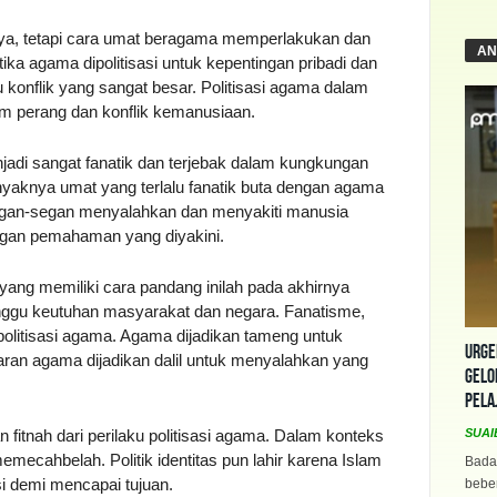
ya, tetapi cara umat beragama memperlakukan dan
AN
ika agama dipolitisasi untuk kepentingan pribadi dan
onflik yang sangat besar. Politisasi agama dalam
am perang dan konflik kemanusiaan.
jadi sangat fanatik dan terjebak dalam kungkungan
anyaknya umat yang terlalu fanatik buta dengan agama
egan-segan menyalahkan dan menyakiti manusia
ngan pemahaman yang diyakini.
yang memiliki cara pandang inilah pada akhirnya
nggu keutuhan masyarakat dan negara. Fanatisme,
 politisasi agama. Agama dijadikan tameng untuk
Urge
aran agama dijadikan dalil untuk menyalahkan yang
Gelo
Pela
itnah dari perilaku politisasi agama. Dalam konteks
SUAI
memecahbelah. Politik identitas pun lahir karena Islam
Bada
asi demi mencapai tujuan.
beber