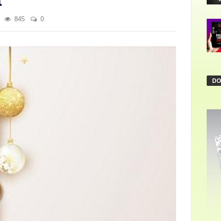
845
0
DO