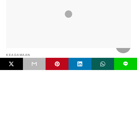
KEAGAMAAN
L
Menakar Nilai (In)Toleransi Sekolah Agama
Preferensi orang tua memasukkan anaknya ke sekolah agama
sangat bisa dipahami. Terutama di Indonesia. Sebagai…
4 bulan ago