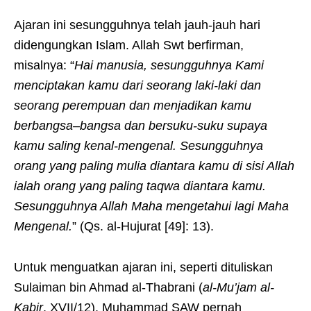
Ajaran ini sesungguhnya telah jauh-jauh hari
didengungkan Islam. Allah Swt berfirman,
misalnya: “
Hai manusia,
s
esungguhnya Kami
menciptakan kamu dari seorang laki-laki dan
seorang perempuan dan menjadikan kamu
berbangsa
–
bangsa dan bersuku-suku supaya
kamu saling kenal-mengenal. Sesungguhnya
orang yang paling mulia diantara kamu di
sisi Allah
ialah orang yang paling taqwa diantara kamu.
Sesungguhnya Allah Maha mengetahui lagi Maha
Mengenal.
” (Qs. al-Hujurat [49]: 13).
Untuk menguatkan ajaran ini, seperti dituliskan
Sulaiman bin Ahmad al-Thabrani (
al-Mu’jam al-
Kabir
, XVII/12), Muhammad SAW pernah