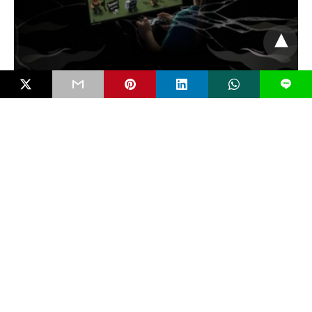
L
FAKTUAL
White Supremacy dan Gelombang Teror Baru
oleh Anak
Serangan bom molotov di SMP Negeri 3 Sungai Raya, Kalimantan
Barat, awal Februari 2026 tak…
4 bulan ago