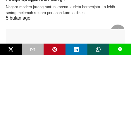
Negara modern jarang runtuh karena kudeta bersenjata. Ia lebih
sering melemah secara perlahan karena dikikis…
5 bulan ago
L
NARASI
Tidur Panjang di Era Media Sosial: Algoritma
dan Ilusi Kesadaran
“__Bahaya terbesar zaman modern adalah manusia tidak sadar