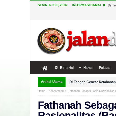
SENIN, 6 JULI, 2026
INFORMASI DAMAI
Di T
Editorial
Narasi
Faktual
Artikel Utama
Di Tengah Gencar Ketahanan 
Home
Keagamaan
Fathanah Sebagai Basis Rasionalitas (
Fathanah Sebaga
Rasionalitas (Bas