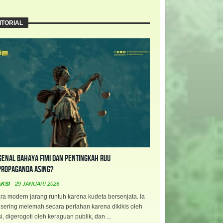
ITORIAL
enal Bahaya FIMI dan Pentingkah RUU
propaganda Asing?
AKSI
29 JANUARI 2026
a modern jarang runtuh karena kudeta bersenjata. Ia
 sering melemah secara perlahan karena dikikis oleh
i, digerogoti oleh keraguan publik, dan ...