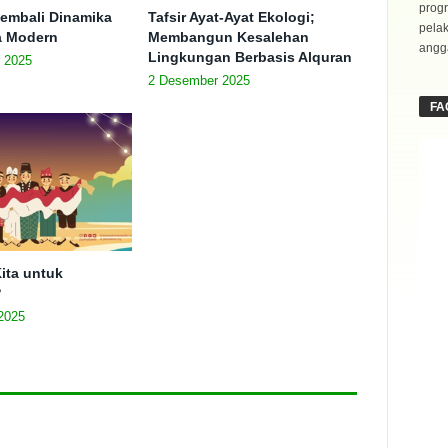
progr
embali Dinamika
Tafsir Ayat-Ayat Ekologi;
pela
ra Modern
Membangun Kesalehan
angga
Lingkungan Berbasis Alquran
 2025
2 Desember 2025
FA
ita untuk
?
2025