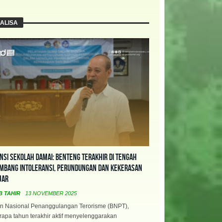
ALISA
nsi Sekolah Damai: Benteng Terakhir di Tengah
mbang Intoleransi, Perundungan dan Kekerasan
jar
B TAHIR
13 NOVEMBER 2025
n Nasional Penanggulangan Terorisme (BNPT),
apa tahun terakhir aktif menyelenggarakan