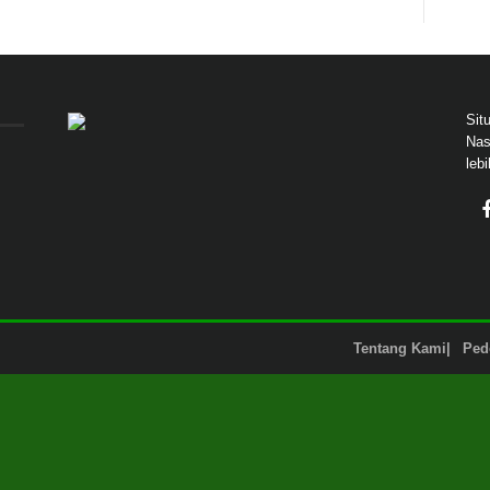
Sit
Nas
leb
Tentang Kami
Ped