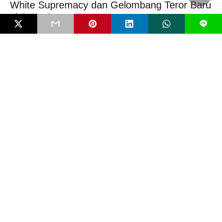
White Supremacy dan Gelombang Teror Baru
oleh Anak
L
Serangan bom molotov di SMP Negeri 3 Sungai Raya, Kalimantan
Barat, awal Februari 2026 tak…
5 bulan ago
EDITORIAL
Mengenal Bahaya FIMI dan Pentingkah RUU