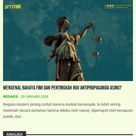
Mengenal Bahaya FIMI dan Pentingkah RUU Antipropaganda Asing?
REDAKSI
29 JANUARI 2026
Negara modern jarang runtuh karena kudeta bersenjata. Ia lebih sering
melemah secara perlahan karena dikikis oleh narasi, digerogoti oleh keraguan
publik, dan ...
ANALISA